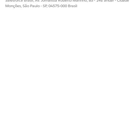
Salesforce Brasil, Av. Jornalista Roberto Marinho, 85 - 14º andar - Cidade
Monções, São Paulo - SP, 04575-000 Brasil