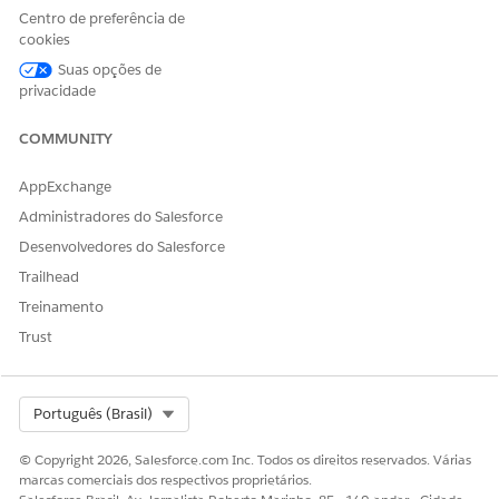
Centro de preferência de
cookies
ESTE ARTIGO RESOLVEU SEU PROBLEMA?
Suas opções de
Diga-nos para podermos melhorar!
privacidade
Sim
Não
COMMUNITY
AppExchange
Administradores do Salesforce
Desenvolvedores do Salesforce
Trailhead
Treinamento
Trust
Select Org
Português (Brasil)
© Copyright 2026, Salesforce.com Inc. Todos os direitos reservados. Várias
marcas comerciais dos respectivos proprietários.