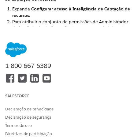
Expanda
Configurar acesso à Inteligência de Captação de
recursos
.
Para atribuir o conjunto de permissões de Administrador
de Inteligência de Captação de recursos a administradores
autorizados, clique em
Atribuir permissões de
administrador
.
A página Conjuntos de permissões é aberta, em que você
pode atribuir os conjuntos de permissões Administrador
do Data Cloud e Administrador de Inteligência de
1-800-667-6389
Captação de recursos ao usuário administrador.
Para atribuir o conjunto de permissões Usuário de
Inteligência do Fundraising a usuários do Fundraising,
clique em
Atribuir permissão de exibição
.
A página Conjuntos de permissões é aberta, em que você
SALESFORCE
pode atribuir os conjuntos de permissões Usuário do Data
Cloud, Usuário de Inteligência de Captação de recursos e
Declaração de privacidade
Consumidor limitado do Tableau Next ou Usuário de
Declaração de segurança
negócios do aplicativo incluído do Tableau Next aos
usuários que precisam de acesso somente visualização.
Termos de uso
Diretrizes de participação