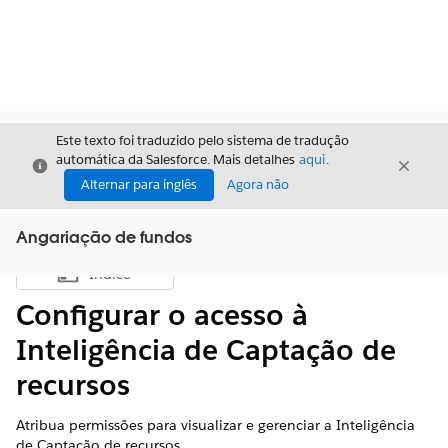
Este texto foi traduzido pelo sistema de tradução
automática da Salesforce. Mais detalhes
aqui
.
Fechar
Fecha
Fechar
Alternar para inglês
Agora não
Angariação de fundos
Índice
Mostrar índice
Configurar o acesso à
Inteligência de Captação de
recursos
Atribua permissões para visualizar e gerenciar a Inteligência
de Captação de recursos.