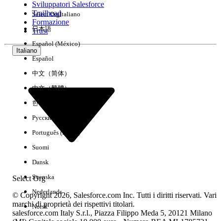
Sviluppatori Salesforce
Trailhead
Select Org
Italiano
Esperienza
Formazione
日本語
Trust
Español (México)
Italiano
Español
Cancella tutto
Chiudi
中文（简体）
中文（繁體）
한국어
Русский
Português (Brasil)
Suomi
Dansk
Svenska
Select Org
Nederlands
© Copyright 2026, Salesforce.com Inc. Tutti i diritti riservati. Vari
marchi di proprietà dei rispettivi titolari.
Norsk
salesforce.com Italy S.r.l., Piazza Filippo Meda 5, 20121 Milano
Nessun risultato