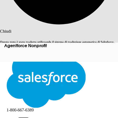
Cerca
Chiudi
Questo testo è stato tradotto utilizzando il sistema di traduzione automatica di Salesforce.
Agentforce Nonprofit
Passa all'inglese
Non ora
Ulteriori dettagli sono disponibili
qui
.
Chiudi
Chiudi
1-800-667-6389