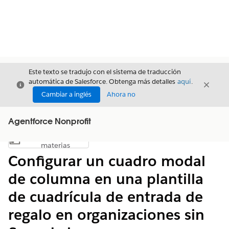
Este texto se tradujo con el sistema de traducción
automática de Salesforce. Obtenga más detalles
aquí
.
Cerrar
Cerrar
Cerrar
Cambiar a inglés
Ahora no
Agentforce Nonprofit
Índice de
Mostrar índice de materias
materias
Configurar un cuadro modal
de columna en una plantilla
de cuadrícula de entrada de
regalo en organizaciones sin