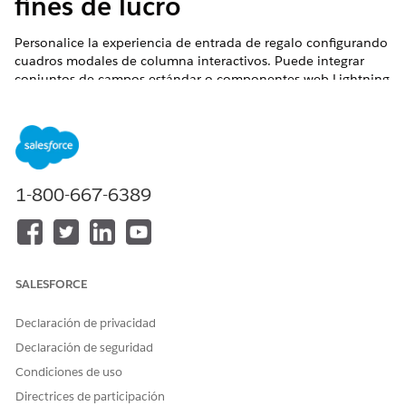
fines de lucro
Personalice la experiencia de entrada de regalo configurando
cuadros modales de columna interactivos. Puede integrar
conjuntos de campos estándar o componentes web Lightning
personalizados (LWC) directamente en la cuadrícula para
capturar detalles de donantes complejos sin salir del flujo de
trabajo principal.
EDICIONES NECESARIAS
1-800-667-6389
EDICIONES REQUERIDAS
Disponible en: Lightning Experience
Disponible en: Ediciones
Enterprise
,
Performance
,
SALESFORCE
Unlimited
y
Developer
con Education Cloud
Disponible en: Ediciones
Enterprise
,
Unlimited
y
Developer
Declaración de privacidad
con Nonprofit Cloud
Declaración de seguridad
Condiciones de uso
PERMISOS DE USUARIO NECESARIOS
Directrices de participación