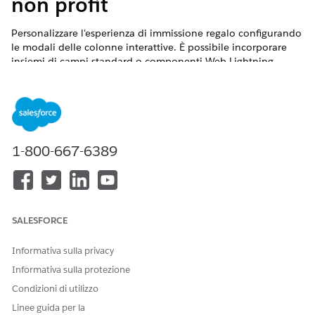
non profit
Personalizzare l'esperienza di immissione regalo configurando
le modali delle colonne interattive. È possibile incorporare
insiemi di campi standard o componenti Web Lightning
personalizzati (LWC) direttamente nella griglia per acquisire
dettagli di donatori complessi senza uscire dal flusso di lavoro
principale.
VERSIONI (EDITION) RICHIESTE
1-800-667-6389
EDIZIONI RICHIESTE
Disponibile in: Lightning Experience
Disponibile in:
Enterprise Edition
,
Performance Edition
,
SALESFORCE
Unlimited Edition
e
Developer Edition
con Education Cloud
Disponibile nelle versioni:
Enterprise
Edition,
Unlimited
Informativa sulla privacy
Edition e
Developer
Edition con Nonprofit Cloud
Informativa sulla protezione
Condizioni di utilizzo
AUTORIZZAZIONI UTENTE NECESSARIE
Linee guida per la