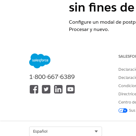
sin fines de
Configure un modal de postpr
Procesar y nuevo.
EDICIONES NECESARIAS
MODIFICACIONES OBLIGATORI
SALESFO
Disponible en: Lightning Experi
Declaraci
1-800-667-6389
Disponible en:
Enterprise Ed
Declaraci
Condicio
Disponible en: Ediciones
Ent
Directric
Centro de
PERMISOS DE USUARIO NECES
Sus
Para configurar un modal de p
En la sección Postprocesamien
Select Org
Español
Desde Nombre de componente