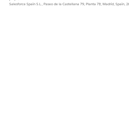
e se muestre su componente web Lightning.
Salesforce Spain S.L., Paseo de la Castellana 79, Planta 7ª, Madrid, Spain, 
de regalos igual a Éxito.
cesamiento
la predeterminada para entradas de regalo únicas.
el cuadro Búsqueda rápida, busque y seleccione
Entrada de regalo
.
 haga clic en
y luego seleccione
Establecer como predeterminad
e homenaje de regalo para una única entrada de regalo
tning para crear un registro Homenaje de regalo para una ú
go de componente web Lightning muestran un formulario muy
ada de regalo única.
:
rd">

ard__header slds-grid slds-p-around_medium">

"slds-media slds-media_center slds-has-flexi-truncate">

"slds-media__figure">
