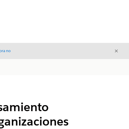
Cerrar
ora no
Cerrar
esamiento
rganizaciones