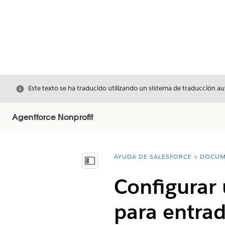
Cerrar
Este texto se ha traducido utilizando un sistema de traducción a
Agentforce Nonprofit
AYUDA DE SALESFORCE
DOCUM
Usted está aquí:
Mostrar índice de materias
Configurar
para entrad