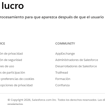
 lucro
ocesamiento para que aparezca después de que el usuario h
AS
RCE
COMMUNITY
ence
ón de privacidad
AppExchange
ition
,
Performance Edition
,
Unlimited Edition
y
Developer E
ón de seguridad
Administradores de Salesforce
nes de uso
Desarrolladores de Salesforce
erprise
,
Unlimited
y
Developer
con Nonprofit Cloud
es de participación
Trailhead
 preferencias de cookies
Formación
ARIOS
 opciones de privacidad
Confianza
ostprocesamiento:
Conjunto de permisos Fun
to de entrada de regalo de su plantilla, haga clic en
Agregar paso
© Copyright 2026, Salesforce.com Inc. Todos los derechos reservados. Las d
 web Lightning, seleccione su componente.
propietarios.