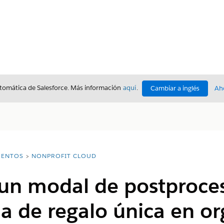
utomática de Salesforce. Más información
aquí
.
Cambiar a inglés
Ah
ENTOS
NONPROFIT CLOUD
 un modal de postproc
a de regalo única en o