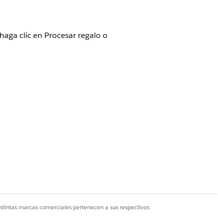
aga clic en Procesar regalo o
dition
con Education Cloud
draisingAccess
.
istintas marcas comerciales pertenecen a sus respectivos