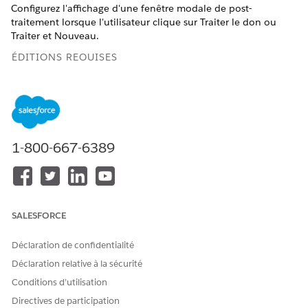
Configurez l'affichage d'une fenêtre modale de post-
traitement lorsque l'utilisateur clique sur Traiter le don ou
Traiter et Nouveau.
ÉDITIONS REQUISES
ÉDITIONS NÉCESSAIRES
Disponible dans : Lightning Experience
Disponible dans :
Enterprise
,
Performance
,
Unlimited
et
1-800-667-6389
Developer
Editions avec Education Cloud
Disponible avec : Éditions
Enterprise
,
Unlimited
et
Developer
avec Nonprofit Cloud
SALESFORCE
AUTORISATIONS UTILISATEUR REQUISES
Pour configurer une fenêtre
Déclaration de confidentialité
Ensemble d’autorisations
modale de post-traitement :
FundraisingAccess
Déclaration relative à la sécurité
Conditions d’utilisation
Dans la section Traitement de la publication de l'entrée de
Directives de participation
don de votre modèle, cliquez sur
Ajouter une étape
.