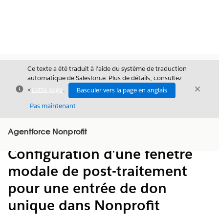
Ce texte a été traduit à l’aide du système de traduction
automatique de Salesforce. Plus de détails, consultez
Fermer
Ferme
<
cette page
.
Basculer vers la page en anglais
Fermer
Pas maintenant
Table des
Agentforce Nonprofit
Afficher la table des matières
matières
Configuration d'une fenêtre
modale de post-traitement
pour une entrée de don
unique dans Nonprofit