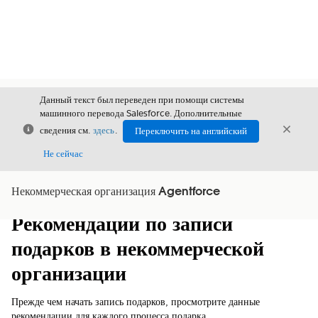
Данный текст был переведен при помощи системы
машинного перевода Salesforce. Дополнительные
Закрыть
Закры
сведения см.
здесь
.
Переключить на английский
Закрыт
Не сейчас
Некоммерческая организация Agentforce
Содержание
Показать содержание
Рекомендации по записи
подарков в некоммерческой
организации
Прежде чем начать запись подарков, просмотрите данные
рекомендации для каждого процесса подарка.