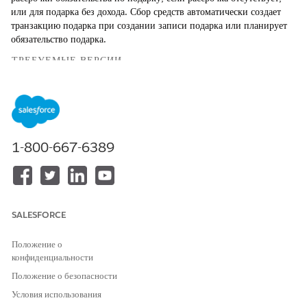
или для подарка без дохода. Сбор средств автоматически создает
транзакцию подарка при создании записи подарка или планирует
обязательство подарка.
ТРЕБУЕМЫЕ ВЕРСИИ
ТРЕБУЕМЫЕ ВЫПУСКИ
Доступно в: Lightning Experience
Доступно в: выпусках
Enterprise
,
Performance
,
Unlimited
и
1-800-667-6389
Developer
с Education Cloud
Доступно в версиях: Версии
Enterprise
Edition,
Unlimited
Edition и
Developer
Edition с Nonprofit Cloud
SALESFORCE
ТРЕБУЕМЫЕ
ПОЛНОМОЧИЯ
Положение о
ПОЛЬЗОВАТЕЛЯ
конфиденциальности
Для создания транзакции
Набор полномочий
Положение о безопасности
подарка:
FundraisingAccess
Условия использования