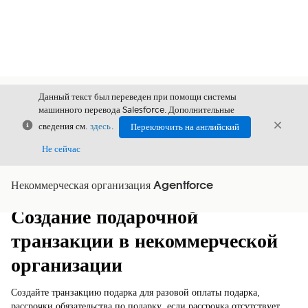
Данный текст был переведен при помощи системы
машинного перевода Salesforce. Дополнительные
Закрыть
Закры
сведения см.
здесь
.
Переключить на английский
Закрыт
Не сейчас
Некоммерческая организация Agentforce
Содержание
Показать содержание
Создание подарочной
транзакции в некоммерческой
организации
Создайте транзакцию подарка для разовой оплаты подарка,
рассрочки обязательства по подарку, если рассрочка отсутствует,