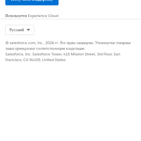
датировать датой в чеке или датой ее получения.
Используется
Experience Cloud
Select Org
Русский
Метод платежа ACH или кредитная карта
ПРИМЕЧАНИЕ
© salesforce.com, inc., 2026 гг. Все права защищены. Упомянутые товарные
и заполненное, по меньшей мере, поле "Последние 4"
знаки принадлежат соответствующим владельцам.
добавляют в расписание поиск платежного инструмента.
Salesforce, Inc. Salesforce Tower, 415 Mission Street, 3rd Floor, San
В результате этого поиска создается запись о платежном
Francisco, CA 94105, United States
инструменте, если она ранее не существовала.
В поле «
Первоначальная стоимость»
введите сумму
транзакции подарка. Чтобы записать транзакцию без
дохода, установите сумму оплаты на ноль.
Сохраните внесенные изменения.
ЭТА СТАТЬЯ РЕШИЛА ВАШУ ПРОБЛЕМУ?
Оставьте свой отзыв, чтобы мы могли стать лучше!