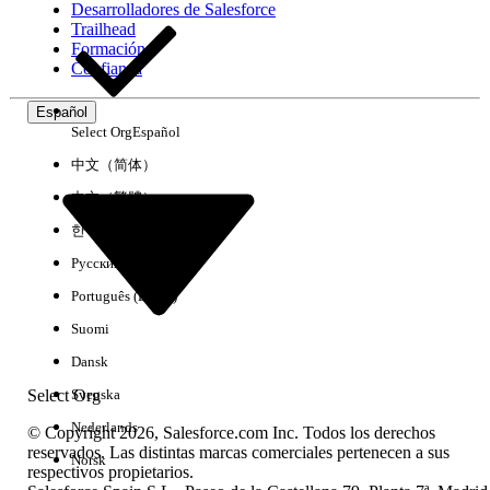
Desarrolladores de Salesforce
Trailhead
Experiencia
Formación
Confianza
Español
Select Org
Español
Borrar todo
Listo
中文（简体）
中文（繁體）
한국어
Русский
Português (Brasil)
Suomi
Dansk
Select Org
Svenska
Nederlands
© Copyright 2026, Salesforce.com Inc. Todos los derechos
reservados. Las distintas marcas comerciales pertenecen a sus
Norsk
respectivos propietarios.
No hay resultados