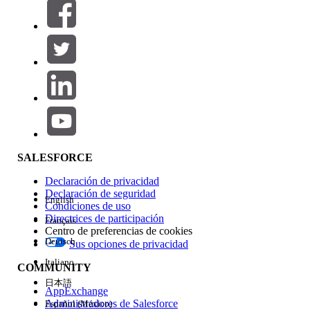
Filtros (0)
SELECCIONAR FILTROS
Agregar
Área de productos
Repercusión de función
SALESFORCE
Declaración de privacidad
Declaración de seguridad
English
Condiciones de uso
Directrices de participación
Français
Centro de preferencias de cookies
Deutsch
Sus opciones de privacidad
Edición
Italiano
COMMUNITY
日本語
AppExchange
Administradores de Salesforce
Español (México)