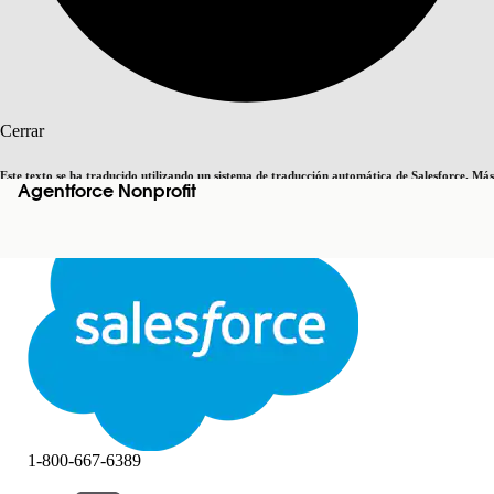
Buscar
Cerrar
Este texto se ha traducido utilizando un sistema de traducción automática de Salesforce. Más
Agentforce Nonprofit
Cambiar a inglés
Ahora no
información
aquí
.
Cerrar
Cerrar
1-800-667-6389