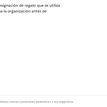
ignación de regalo que se utiliza
a la organización antes de
 Cloud
acceso a Fundraising
istintas marcas comerciales pertenecen a sus respectivos
.
ra terremotos