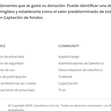
onantes que se gaste su donación. Puede identificar una des
tringidos y establecerla como el valor predeterminado de tod
en Captación de fondos.
RCE
COMMUNITY
ence
erprise
,
Performance
,
Unlimited
y
Developer
con Education
ón de privacidad
AppExchange
ón de seguridad
Administradores de Salesforce
erprise
,
Unlimited
y
Developer
con Nonprofit Cloud
nes de uso
Desarrolladores de Salesforce
es de participación
Trailhead
ARIOS
 preferencias de cookies
Capacitación
alos:
Conjunto de permisos de 
 opciones de privacidad
Trust
ión (
), busque y seleccione
Designaciones de regalo
.
© Copyright 2026, Salesforce.com Inc. Todos los derechos reservados. Las d
bre para la designación. Por ejemplo, ingrese
Fondo de ayuda pa
propietarios.