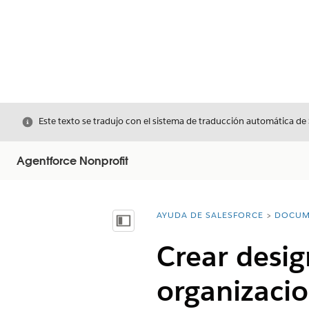
Cerrar
Este texto se tradujo con el sistema de traducción automática de
Agentforce Nonprofit
AYUDA DE SALESFORCE
DOCUM
Usted está aquí:
Mostrar índice de materias
Crear desig
organizacio