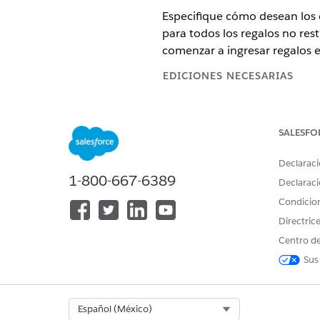
Especifique cómo desean los d
para todos los regalos no res
comenzar a ingresar regalos 
EDICIONES NECESARIAS
EDICIONES REQUERIDAS
SALESFO
Disponible en: Lightning Experi
Disponible en: Ediciones
Ent
Declaraci
1-800-667-6389
Declaraci
Disponible en: Ediciones
Ent
Condicio
Directric
PERMISOS DE USUARIO NECES
Centro de
Para crear designaciones de reg
Sus
Desde el Iniciador de aplicac
Haga clic en
Nuevo
.
Select Org
Español (México)
Para Nombre, ingrese un nom