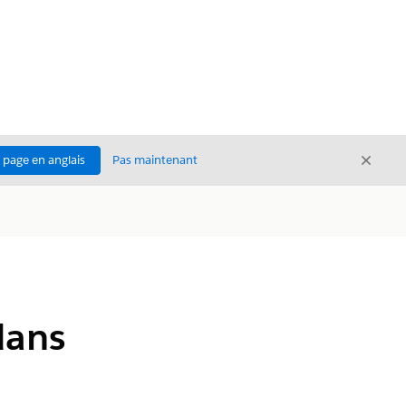
Ferme
a page en anglais
Pas maintenant
Fermer
dans