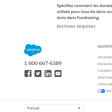
Spécifiez comment les donate
utilisée pour tous les dons no
dons dans Fundraising.
ÉDITIONS REQUISES
ÉDITIONS NÉCESSAIRES
SALESFO
Disponible dans : Lightning Exp
Disponible dans :
Enterprise
Déclarati
1-800-667-6389
Déclaratio
Disponible avec : Éditions
En
Conditions
Directive
AUTORISATIONS UTILISATEUR 
Centre de
Pour créer des désignations de 
Vos
Dans le Lanceur d'application
Cliquez sur
Nouveau
.
Select Org
Français
Dans Nom, saisissez un nom p