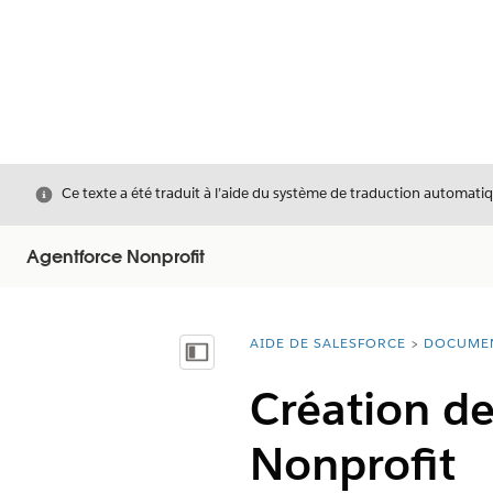
Fermer
Ce texte a été traduit à l’aide du système de traduction automatiq
Agentforce Nonprofit
AIDE DE SALESFORCE
DOCUME
Vous êtes ici :
Afficher la table des matières
Création de
Nonprofit