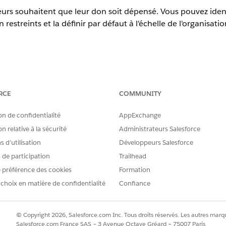
urs souhaitent que leur don soit dépensé. Vous pouvez iden
n restreints et la définir par défaut à l'échelle de l'organisa
RCE
COMMUNITY
erience
,
Performance
,
Unlimited
et
Developer
Editions avec Educat
on de confidentialité
AppExchange
n relative à la sécurité
Administrateurs Salesforce
terprise
,
Unlimited
et
Developer
avec Nonprofit Cloud
 d’utilisation
Développeurs Salesforce
s de participation
Trailhead
REQUISES
 préférence des cookies
Formation
dons :
Ensemble d’autorisations
 choix en matière de confidentialité
Confiance
 (
), recherchez et sélectionnez
Désignations de cadeaux
.
© Copyright 2026, Salesforce.com Inc. Tous droits réservés. Les autres marqu
our la désignation. Vous pouvez par exemple saisir
Fonds d’aide
Salesforce.com France SAS – 3 Avenue Octave Gréard – 75007 Paris