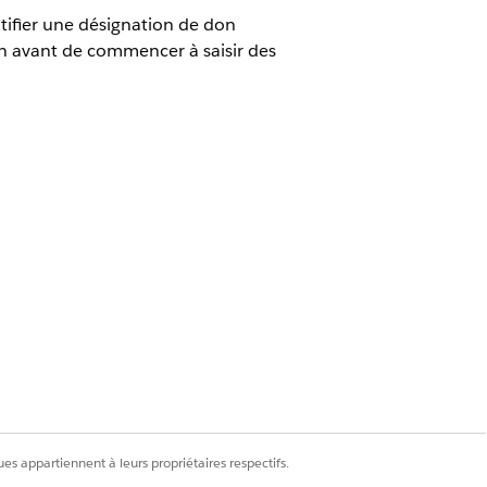
tifier une désignation de don
tion avant de commencer à saisir des
ion Cloud
 FundraisingAccess
es appartiennent à leurs propriétaires respectifs.
.
 aux victimes de séismes