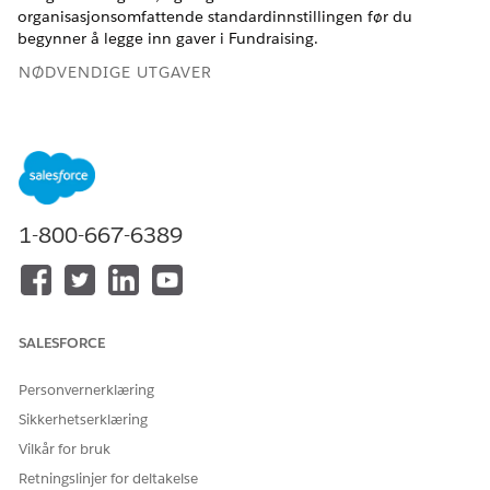
organisasjonsomfattende standardinnstillingen før du
begynner å legge inn gaver i Fundraising.
NØDVENDIGE UTGAVER
NØDVENDIGE VERSJONER
Tilgjengelig i: Lightning Experience
Tilgjengelig i:
Enterprise
,
Performance
,
Unlimited
og
Developer
Edition med Education Cloud
1-800-667-6389
Tilgjengelig i
Enterprise
,
Unlimited
og
Developer
Edition
med Nonprofit Cloud
NØDVENDIG
SALESFORCE
BRUKERTILLATELSE
For å opprette
Personvernerklæring
Tillatelsessettet
gavebetegnelser:
FundraisingAccess
Sikkerhetserklæring
Vilkår for bruk
Finn og velg
Gift Designations
fra Appstarter (
).
Retningslinjer for deltakelse
Klikk på
Ny
.