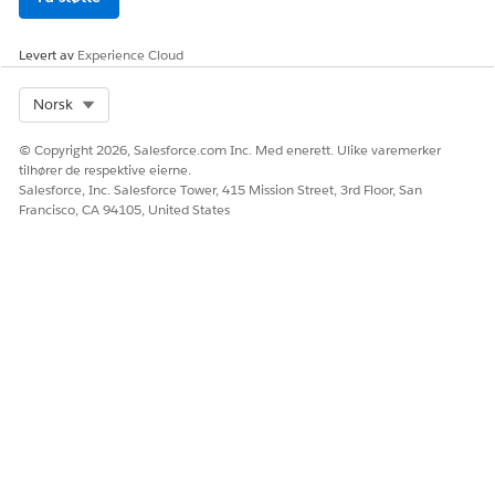
behov.
SE OGSÅ
Levert av
Experience Cloud
Overordnet-underordnet-data
Select Org
Norsk
© Copyright 2026, Salesforce.com Inc. Med enerett. Ulike varemerker
tilhører de respektive eierne.
HJALP DENNE ARTIKKELEN MED Å LØSE PROBLEMET DITT?
Salesforce, Inc. Salesforce Tower, 415 Mission Street, 3rd Floor, San
La oss få vite det slik at vi kan forbedre!
Francisco, CA 94105, United States
Ja
Nei