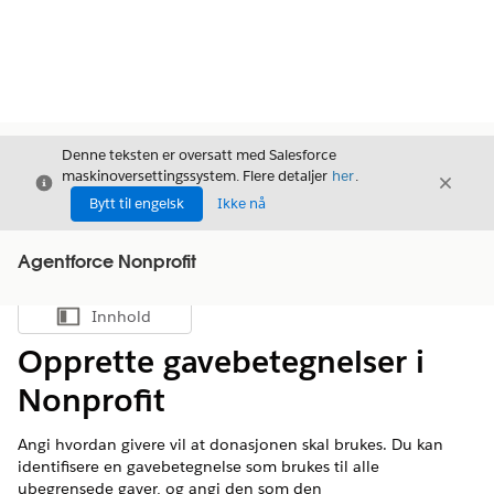
Denne teksten er oversatt med Salesforce
maskinoversettingssystem. Flere detaljer
her
.
Avslutt
Avslut
Avslutt
Bytt til engelsk
Ikke nå
Agentforce Nonprofit
Innhold
Vis innholdsfortegnelse
Opprette gavebetegnelser i
Nonprofit
Angi hvordan givere vil at donasjonen skal brukes. Du kan
identifisere en gavebetegnelse som brukes til alle
ubegrensede gaver, og angi den som den