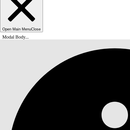
Open Main Menu
Close
Modal Body...
Ti trovi qui:
Guida di Salesforce
Documenti
Nonprofit Cloud