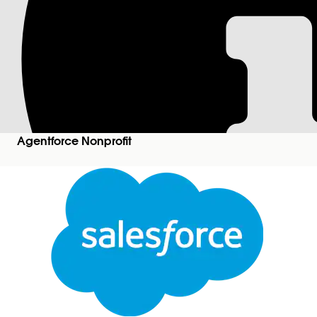
Creazione di un can
richiesta di ricerca
Modificare la ricerca dei potenziali clienti: Creare 
ricerca, il flusso aggiornato crea un canale Slack in
Agentforce Nonprofit
richieste di ricerca direttamente in Slack.
Versioni (Edition) richieste
Disponibile nelle versioni: Lightning Experience
Education Cloud:
Enterprise Edition
,
Performance
Nonprofit Cloud:
Enterprise Edition
,
Unlimited Ed
Autorizzazioni utente richieste
Per configurare i flussi: