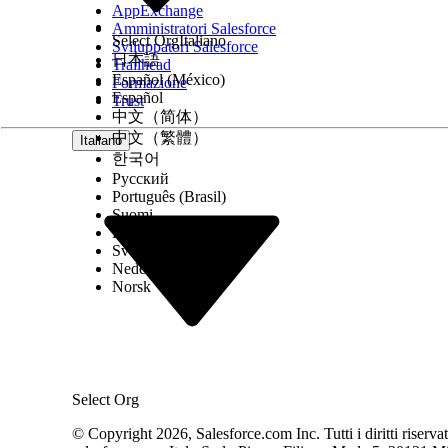
Per Risorse, selezionare la schermata
C
AppExchange
quindi
createSlackChannel
.
Amministratori Salesforce
Select Org
Italiano
In Operatore, seleziona
Uguale a
.
Sviluppatori Salesforce
Per Valore, selezionare
Vero
.
日本語
Trailhead
Per il percorso Sì, aggiungere un elemento Azione
Español (México)
Formazione
Fare clic su
Aggiungi elemento
.
Español
Trust
Cercare e selezionare
Crea un canale Salesfo
中文（简体）
Assegnare un'etichetta all'elemento.
中文（繁體）
Italiano
Per impostare il valore di input ID record Sa
한국어
selezionare
ID fonte caso
.
Русский
Assicurarsi che entrambi i percorsi Sì ed Esito pre
Português (Brasil)
Se si desidera visualizzare un messaggio di errore
Suomi
Dall'elemento azione Slack, fare clic su
Altre
Dansk
Fare clic su
Aggiungi elemento
e quindi su
S
Svenska
Configurare le proprietà della schermata. È
Nederlands
esistente nel flusso.
Norsk
Salva e attiva il flusso.
VEDI ANCHE
Creazione di un canale Salesforce nell'azione Slac
Automazione della ricerca filantropica
Select Org
© Copyright 2026, Salesforce.com Inc. Tutti i diritti riservati.