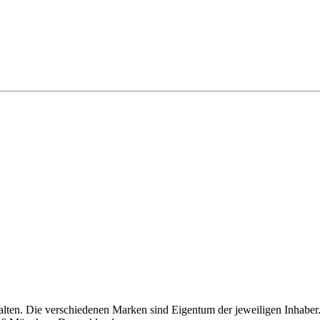
yColumn extends LightningElement {

ed to this component from Gift Entry Grid

elds in a display component

guration.

rties?.barCodeValue;

Name + " " + this.params?.data?.LastName;

{

alutation + " " + response;

alten. Die verschiedenen Marken sind Eigentum der jeweiligen Inhaber