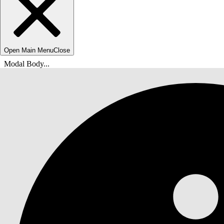
Open Main Menu
Close
Modal Body...
Sie befinden sich hier:
Salesforce-Hilfe
Dokumente
Nonprofit Cloud