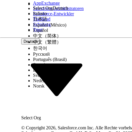
AppExchange
Select Org
Deutsch
Salesforce-Administratoren
giftEntryGridBarCodeDisplayColumn.js
Italiano
Salesforce-Entwickler
Trailhead
日本語
import { api, LightningElement } from 'lwc';

Schulung
Español (México)
Trust
export default class GiftEntryGridBarCodeDispla
Español
    /**

中文（简体）
     * params is the only inbound property pass
Deutsch
中文（繁體）
     */

한국어
    @api params;

Русский
    /**

Português (Brasil)
     * Example Method:

Suomi
     * This getter function displays various fi
Dansk
     * that is specified in the yaml file confi
Svenska
     * @returns {*|string}

Nederlands
     */

Norsk
    get columnDisplayValue() {

        let response = this.params?.data?.prope
        if (this.params?.data?.LastName) {

            response = this.params?.data?.First
            if (this.params?.data?.Salutation) 
                response = this.params?.data?.S
            }

Select Org
        }

        return response || '(pending)';

© Copyright 2026, Salesforce.com Inc. Alle Rechte vorbeh
    }
