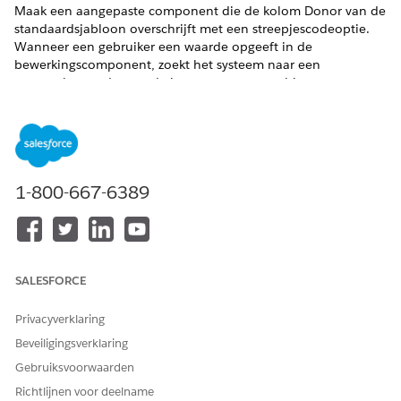
Maak een aangepaste component die de kolom Donor van de
standaardsjabloon overschrijft met een streepjescodeoptie.
Wanneer een gebruiker een waarde opgeeft in de
bewerkingscomponent, zoekt het systeem naar een
overeenkomende waarde in een aangepast object
Streepjescode. Als er een overeenkomst wordt gevonden,
vullen waarden uit die record andere kolommen in het Raster
van cadeau-invoer.
VEREISTE EDITIONS
1-800-667-6389
VEREISTE EDITIONS
Beschikbaar in: Lightning Experience
Beschikbaar in:
Enterprise
,
Performance
,
Unlimited
en
SALESFORCE
Developer
Editions met Education Cloud.
Beschikbaar in:
Enterprise
,
Unlimited
en
Developer
Edition
Privacyverklaring
met Nonprofit Cloud
Beveiligingsverklaring
Gebruiksvoorwaarden
Componenten voor celweergave
Richtlijnen voor deelname