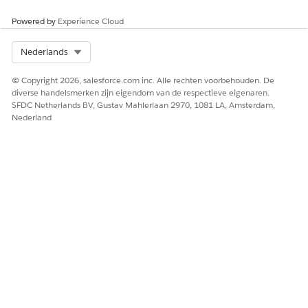
Powered by
Experience Cloud
giftEntryGridBarCodeDisplayColumn.js
Select Org
Nederlands
import { api, LightningElement } from 'lwc';

© Copyright 2026, salesforce.com inc. Alle rechten voorbehouden. De
export default class GiftEntryGridBarCodeDisplayColum
diverse handelsmerken zijn eigendom van de respectieve eigenaren.
SFDC Netherlands BV, Gustav Mahlerlaan 2970, 1081 LA, Amsterdam,
    /**

Nederland
     * params is the only inbound property passed to 
     */

    @api params;

    /**

     * Example Method:

     * This getter function displays various fields i
     * that is specified in the yaml file configurati
     * @returns {*|string}

     */

    get columnDisplayValue() {

        let response = this.params?.data?.properties?
        if (this.params?.data?.LastName) {
