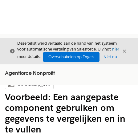
Deze tekst werd vertaald aan de hand van het systeem
voor automatische vertaling van Salesforce. U vindt
hier
Sluiten
Sluite
Sluiten
meer details.
Overschakelen op Engels
Niet nu
Agentforce Nonprofit
Inhoudsopgave
Inhoudsopgave weergeven
Voorbeeld: Een aangepaste
component gebruiken om
gegevens te vergelijken en in
te vullen