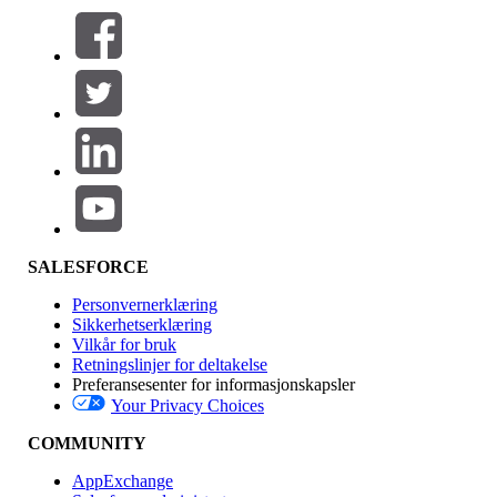
Filtre (0)
VELG FILTRE
Legg til
Produktområde
Funksjonsinnvirkning
SALESFORCE
Personvernerklæring
Sikkerhetserklæring
Vilkår for bruk
Retningslinjer for deltakelse
Preferansesenter for informasjonskapsler
Your Privacy Choices
Utgave
COMMUNITY
AppExchange