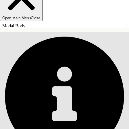
Open Main Menu
Close
Modal Body...
INNHOLD
Søk
Vis innholdsfortegnelse
Innhold