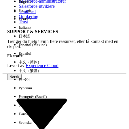
Salesforce-administratorer
Engelsk
Salesforce-utviklere
Français
Trailhead
Erfaring
Opplæring
Deutsch
Trust
Italiano
SUPPORT & SERVICES
日本語
Trenger du hjelp? Finn flere ressurser, eller få kontakt med en
Fjern alle
Utført
Español (México)
ekspert.
Español
Få støtte
中文（简体）
Levert av
Experience Cloud
中文（繁體）
Norsk
한국어
Русский
Português (Brasil)
Suomi
Dansk
Svenska