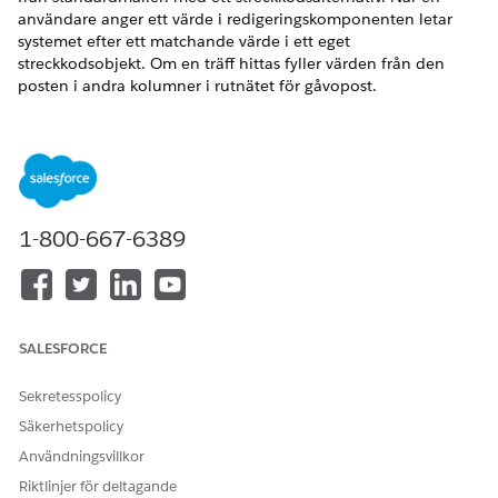
användare anger ett värde i redigeringskomponenten letar
systemet efter ett matchande värde i ett eget
streckkodsobjekt. Om en träff hittas fyller värden från den
posten i andra kolumner i rutnätet för gåvopost.
VERSIONER SOM KRÄVS
UTGÅVOR SOM KRÄVS
Tillgängliga i: Lightning Experience
1-800-667-6389
Tillgängliga i:
Enterprise
,
Performance
,
Unlimited
och
Developer
Editions med Education Cloud
Tillgängliga i:
Enterprise
,
Unlimited
och
Developer
Editions
med Nonprofit Cloud
SALESFORCE
Cellvisningskomponenter
Sekretesspolicy
Som standard visar kolumnkomponenten Beteckningar ett
Säkerhetspolicy
tomt värde. Om en beteckning är associerad med raden
Användningsvillkor
Gåvopost sammanlänkar kolumnkomponenten beloppet med
Riktlinjer för deltagande
den beteckningen och visar det i rutnätet, till exempel 100