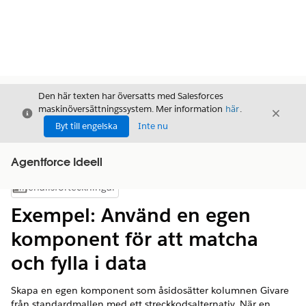
Den här texten har översatts med Salesforces
maskinöversättningssystem. Mer information
här
.
Stäng
Stäng
Stäng
Byt till engelska
Inte nu
Agentforce Ideell
Innehållsförteckningar
Visa innehållsförteckning
Exempel: Använd en egen
komponent för att matcha
och fylla i data
Skapa en egen komponent som åsidosätter kolumnen Givare
från standardmallen med ett streckkodsalternativ. När en