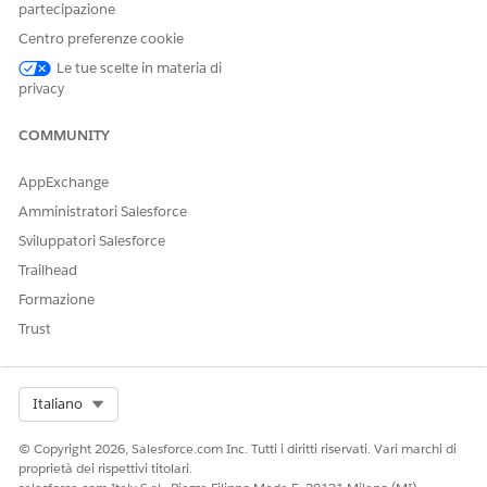
partecipazione
PROPRIETÀ
DESCRIZIONE
Centro preferenze cookie
Le tue scelte in materia di
paragrafi
Disponibile nei
privacy
componenti Modifica
cella e Visualizzazione
cella.
COMMUNITY
Contiene le proprietà
della riga corrente
AppExchange
all'interno della griglia di
immissione regalo e dei
Amministratori Salesforce
servizi della griglia
Sviluppatori Salesforce
sottostanti.
contiene i
params.data
Trailhead
valori dei campi
Formazione
corrispondenti ai campi
dell'oggetto GiftEntry
Trust
oltre alle
rappresentazioni degli
oggetti dei campi di
ricerca ed elenco di
Select Org
Italiano
selezione. I campi non
ancora compilati in una
© Copyright 2026, Salesforce.com Inc. Tutti i diritti riservati. Vari marchi di
nuova riga non sono
proprietà dei rispettivi titolari.
inclusi nella raccolta