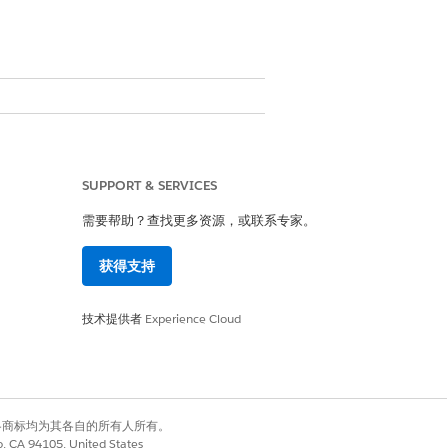
on
SUPPORT & SERVICES
需要帮助？查找更多资源，或联系专家。
获得支持
htning Web 组件。
技术提供者
Experience Cloud
组件中可用。
格服务中当前行的属性。
对象表示之外，
还包含与
params.data
有权利。其他各商标均为其各自的所有人所有。
对应的字段值。尚未在新行中填充的字段不包括在
co, CA 94105, United States