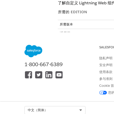
了解自定义 Lightning 
所需的 EDITION
所需版本
适用于：Lightning Experience
适用于：带 Education Cloud
SALESFO
适用于：带 Nonprofit Cloud
隐私声明
1-800-667-6389
安全声明
从礼品条目网格发送到组件的
使用条款
礼品条目网格通过单元格组件的 par
参与准则
Cookie
属性
您
params
Select Org
中文（简体）