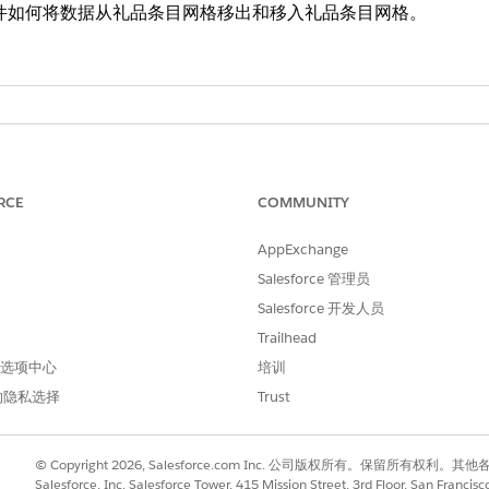
Web 组件如何将数据从礼品条目网格移出和移入礼品条目网格。
 的
Enterprise
、
Performance
、
Unlimited
和
Developer
Editi
RCE
COMMUNITY
 的
Enterprise
、
Unlimited
和
Developer
Edition
AppExchange
Salesforce 管理员
属性
Salesforce 开发人员
ams 属性和模态的 rowData 属性，将行数据传输到自定义 Lig
Trailhead
 首选项中心
培训
备注
的隐私选择
Trust
在单元格编辑和单元格显示
包含礼品条目网格和基础网
除了查找和选项列表字段的
© Copyright 2026, Salesforce.com Inc. 公司版权所有。保留所
GiftEntry 对象字段
Salesforce, Inc. Salesforce Tower, 415 Mission Street, 3rd Floor, San Francis