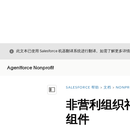
关闭
此文本已使用 Salesforce 机器翻译系统进行翻译。如需了解更多详
Agentforce Nonprofit
SALESFORCE 帮助
文档
NONPR
您在此处：
显示目录
非营利组织礼品
组件