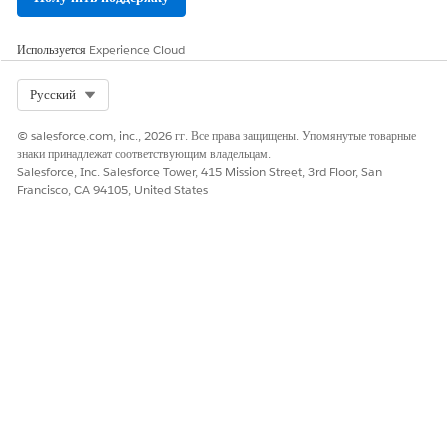
она содержала необходимые финансовые, демографические и
связанные сведения для донора или потенциального клиента.
Используется
Experience Cloud
Настройка сводки данных в некоммерческой организации
Отображение сведений о связанной записи - это приложение
Select Org
Русский
Lightning, которое предоставляет компонент сводки для ваших
данных.
© salesforce.com, inc., 2026 гг. Все права защищены. Упомянутые товарные
знаки принадлежат соответствующим владельцам.
Salesforce, Inc. Salesforce Tower, 415 Mission Street, 3rd Floor, San
Francisco, CA 94105, United States
ЭТА СТАТЬЯ РЕШИЛА ВАШУ ПРОБЛЕМУ?
Оставьте свой отзыв, чтобы мы могли стать лучше!
Да
Нет