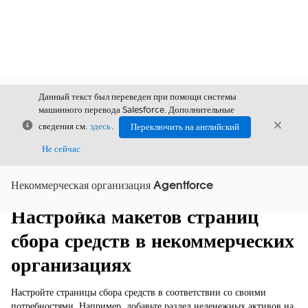
Данный текст был переведен при помощи системы
машинного перевода Salesforce. Дополнительные
Закрыть
Закры
сведения см.
здесь
.
Переключить на английский
Закрыт
Не сейчас
Некоммерческая организация Agentforce
Содержание
Показать содержание
Настройка макетов страниц
сбора средств в некоммерческих
организациях
Настройте страницы сбора средств в соответствии со своими
потребностями. Например, добавьте раздел неденежных активов на