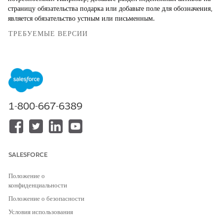
страницу обязательства подарка или добавьте поле для обозначения,
является обязательство устным или письменным.
ТРЕБУЕМЫЕ ВЕРСИИ
ТРЕБУЕМЫЕ ВЫПУСКИ
Доступно в: Lightning Experience
Доступно в: выпусках
Enterprise
,
Performance
,
Unlimited
и
Developer
с Education Cloud
1-800-667-6389
Доступно в версиях: Версии
Enterprise
Edition,
Unlimited
Edition и
Developer
Edition с Nonprofit Cloud
SALESFORCE
Положение о
конфиденциальности
Макеты страниц обновляются только после
ПРИМЕЧАНИЕ
кэширования метаданных объекта. Для более быстрого
Положение о безопасности
просмотра изменений страницы выйдите из системы, а потом
Условия использования
войдите.