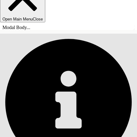
Open Main Menu
Close
Modal Body...
SISÄLLYSLUETTELO
Haku
Näytä sisällysluettelo
Sisällysluettelo