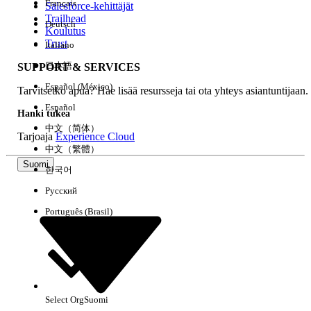
Français
Salesforce-kehittäjät
Trailhead
Deutsch
Kokemus
Koulutus
Trust
Italiano
日本語
SUPPORT & SERVICES
Español (México)
Tarvitsetko apua? Hae lisää resursseja tai ota yhteys asiantuntijaan.
Tyhjennä kaikki
Valmis
Español
Hanki tukea
中文（简体）
Tarjoaja
Experience Cloud
中文（繁體）
Suomi
한국어
Русский
Português (Brasil)
Select Org
Suomi
Ei tuloksia