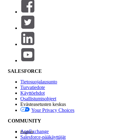
Suodattimet (0)
VALITSE SUODATTIMET
Lisää
Tuotealue
Ominaisuuden vaikutus
SALESFORCE
Tietosuojalausunto
Turvatiedote
Käyttöehdot
Osallistumisohjeet
Evästeasetusten keskus
Your Privacy Choices
Edition
COMMUNITY
AppExchange
English
Salesforce-pääkäyttäjät