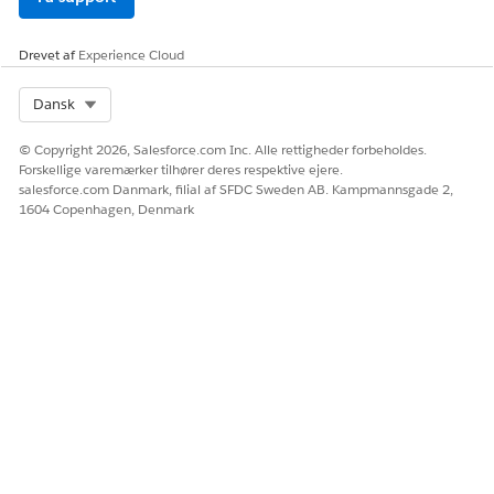
Rediger, Slet og Vis alle felter
Gavetransaktionsbetegnelse
Drevet af
Experience Cloud
Objekttilladelserne Læs, Opret,
Rediger, Slet og Vis alle felter
Select Org
Dansk
Betalingsinstrument
Objekttilladelserne Læs, Opret,
Rediger, Slet og Vis alle felter
© Copyright 2026, Salesforce.com Inc. Alle rettigheder forbeholdes.
Forskellige varemærker tilhører deres respektive ejere.
Felttilladelser
salesforce.com Danmark, filial af SFDC Sweden AB. Kampmannsgade 2,
OBJEKT
FELT
TILLADELSER
1604 Copenhagen, Denmark
Tildelingslog for
Alle felter
Felttilladelserne
ændring af
Rediger adgang
gaveengagement
Gaveforpligtelse
Tidsplan for aktuel
Felttilladelserne
gaveengagement
Rediger adgang
Donor (Donor)
Felttilladelserne
Rediger adgang
Gældende startdato
Felttilladelserne
Rediger adgang