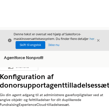
Denne tekst er oversat ved hjælp af Salesforce-
maskinoversættelsessystem. Du finder flere detaljer
her
.
Luk
Luk
Luk
Skift til engelsk
Ikke nu
Agentforce Nonprofit
Indhold
Vis indholdsfortegnelse
Konfiguration af
donorsupportagenttilladelsessæ
Giv din agent adgang til at administrere gaveforpligtelser ved at
angive objekt- og felttilladelser for dit duplikerede
FundraisingExperienceCloud-tilladelsessæt.