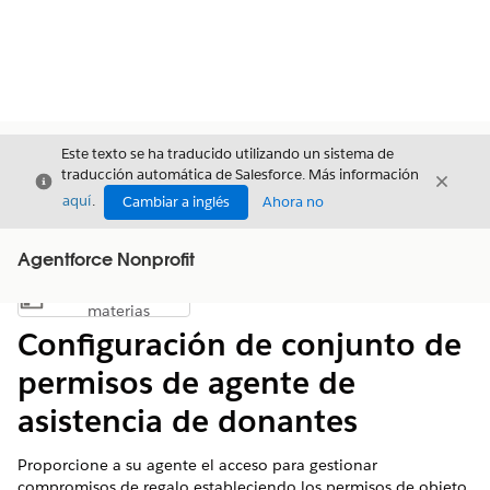
Este texto se ha traducido utilizando un sistema de
traducción automática de Salesforce. Más información
Cerrar
Cerrar
Cerrar
aquí
.
Cambiar a inglés
Ahora no
Agentforce Nonprofit
Índice de
Mostrar índice de materias
materias
Configuración de conjunto de
permisos de agente de
asistencia de donantes
Proporcione a su agente el acceso para gestionar
compromisos de regalo estableciendo los permisos de objeto