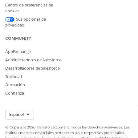
Y
Centro de preferencias de
Gestionar agentes de IA
cookies
Sus opciones de
Para utilizar el Agente de
FundraisingExperienceCloud
privacidad
asistencia de donantes en
Y
Experience Cloud
COMMUNITY
Gestionar donaciones con
Agentforce en Experience
AppExchange
Cloud
Administradores de Salesforce
Para utilizar el Agente de asistencia de donantes en
Desarrolladores de Salesforce
Experience Cloud, proporcione a su conjunto de permisos
Trailhead
duplicado FundraisingExperienceCloud el acceso especificado
a estos objetos y campos.
Formación
Confianza
Permisos de objeto
OBJETO
PERMISOS
Compromiso de regalo
Permisos de objeto Leer,
Select Org
Español
Crear, Modificar, Eliminar y
Ver todos los campos
© Copyright 2026, Salesforce.com Inc. Todos los derechos reservados. Las
distintas marcas comerciales pertenecen a sus respectivos propietarios.
Registro de atribución de
Permisos de objeto Leer,