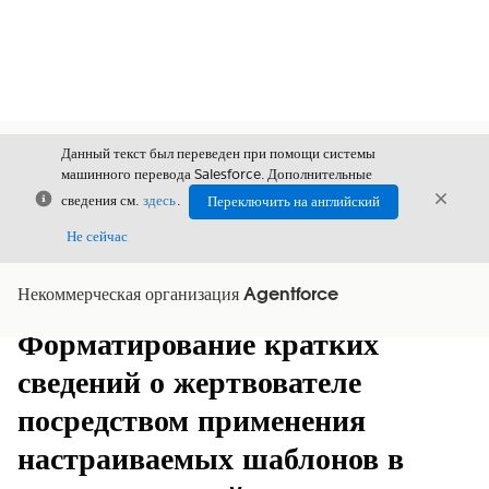
Данный текст был переведен при помощи системы
машинного перевода Salesforce. Дополнительные
Закрыть
Закры
сведения см.
здесь
.
Переключить на английский
Закрыт
Не сейчас
Некоммерческая организация Agentforce
Содержание
Показать содержание
Форматирование кратких
сведений о жертвователе
посредством применения
настраиваемых шаблонов в