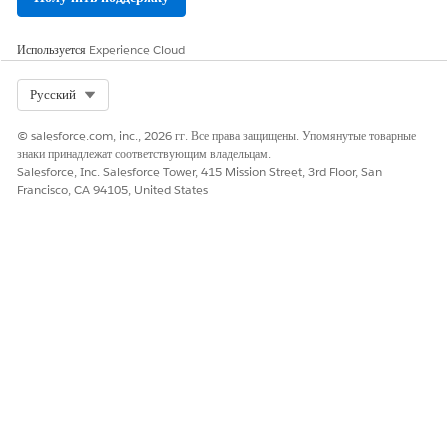
Используется
Experience Cloud
Имя: 'DonorName'
FirstName: 'FirstName'
Фамилия: 'Фамилия'
Select Org
Русский
Приветствие: 'Salutation'
© salesforce.com, inc., 2026 гг. Все права защищены. Упомянутые товарные
AnnualRevenue: 'AnnualRevenue'
знаки принадлежат соответствующим владельцам.
Описание: 'Описание'
Salesforce, Inc. Salesforce Tower, 415 Mission Street, 3rd Floor, San
NumberOfEmployees: 'Сотрудники'
Francisco, CA 94105, United States
Факс: 'Fax'
Тел.: 'Телефон'
PersonHomePhone: 'HomePhone'
Сайт: 'Website'
PersonEmail: 'Email'
PersonMailingCity: 'Город'
PersonMailingState: 'State'
PersonMailingCountry: 'Страна'
Поля организаций
Имя: 'DonorName'
AnnualRevenue: 'AnnualRevenue'