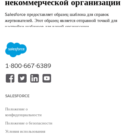
некоммерческой организации
Salesforce предоставляет образец шаблона для справок
жертвователей. Этот образец является отправной точкой для
настройки шаблонов для вашей организации.
ТРЕБУЕМЫЕ ВЕРСИИ
ТРЕБУЕМЫЕ ВЫПУСКИ
Доступно в: Lightning Experience
1-800-667-6389
Доступно в: выпусках
Enterprise
,
Performance
,
Unlimited
и
Developer
с Education Cloud
Доступно в версиях: Версии
Enterprise
Edition,
Unlimited
Edition и
Developer
Edition с Nonprofit Cloud
SALESFORCE
Положение о
ТРЕБУЕМЫЕ
ПОЛНОМОЧИЯ
конфиденциальности
ПОЛЬЗОВАТЕЛЯ
Положение о безопасности
Для настройки шаблонов
Группа наборов полномочий
Условия использования
Краткого описания доноров:
Fundraising_Admin