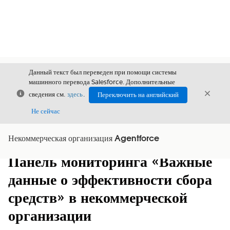
Данный текст был переведен при помощи системы
машинного перевода Salesforce. Дополнительные
Закрыть
Закры
сведения см.
здесь
.
Переключить на английский
Закрыт
Не сейчас
Некоммерческая организация Agentforce
Содержание
Показать содержание
Панель мониторинга «Важные
данные о эффективности сбора
средств» в некоммерческой
организации