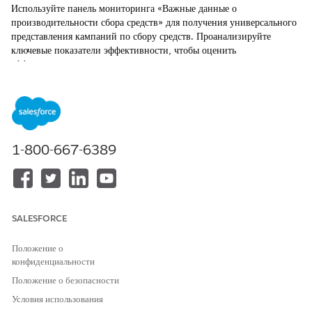
Используйте панель мониторинга «Важные данные о
производительности сбора средств» для получения универсального
представления кампаний по сбору средств. Проанализируйте
ключевые показатели эффективности, чтобы оценить
эффективность инициатив на основе полученного дохода,
количества жертвователей и возврата инвестиций. Сосредоточьтесь
на определении тенденций и областей для улучшения кампаний,
чтобы повысить общую производительность.
ТРЕБУЕМЫЕ ВЫПУСКИ
1-800-667-6389
Доступно в: Lightning Experience
Доступно в версиях: Nonprofit Cloud или Nonprofit Cloud
для предоставления грантов в выпусках
Enterprise
и
Unlimited
SALESFORCE
Положение о
конфиденциальности
Положение о безопасности
Условия использования