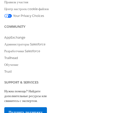
Правила участия
Центр настроек cookie-файлов
Your Privacy Choices
COMMUNITY
AppExchange
Администраторы Salesforce
Разработчики Salesforce
Trailhead
Обучение
Trust
SUPPORT & SERVICES
Нужна помощь? Найдите
дополнительные ресурсы или
Выберите период времени (1) для просмотра ключевых
свяжитесь с экспертом.
показателей и аналитики.
Просмотрите ключевые показатели (2) за выбранный период
Получить поддержку
времени.