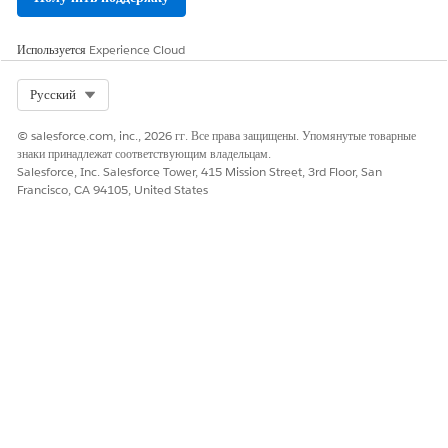
Назначения подарка по умолчанию, которые определены для
следующего:
Кампания, связанная с транзакцией подарка
Используется
Experience Cloud
Соответствующее обязательство
Возможность, связанная с соответствующим обязательством
Select Org
Русский
Кампания, связанная с соответствующим обязательством
Единое стандартное назначение
© salesforce.com, inc., 2026 гг. Все права защищены. Упомянутые товарные
знаки принадлежат соответствующим владельцам.
Salesforce, Inc. Salesforce Tower, 415 Mission Street, 3rd Floor, San
Francisco, CA 94105, United States
Если вы переопределите кампанию при
ПРИМЕЧАНИЕ
создании записи подарка, тогда назначения подарка по
умолчанию записи подарка наследуются, и иерархическая
логика не применяется.
СМ. ТАКЖЕ
Родительский-детский асимметрия данных