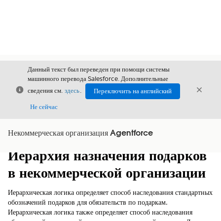
Данный текст был переведен при помощи системы
машинного перевода Salesforce. Дополнительные
Закрыть
Закры
сведения см.
здесь
.
Переключить на английский
Закрыт
Не сейчас
Некоммерческая организация Agentforce
Содержание
Показать содержание
Иерархия назначения подарков
в некоммерческой организации
Иерархическая логика определяет способ наследования стандартных
обозначений подарков для обязательств по подаркам.
Иерархическая логика также определяет способ наследования