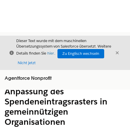
Dieser Text wurde mit dem maschinellen
Übersetzungssystem von Salesforce übersetzt. Weitere
Schließen
Schli
Details finden Sie
hier
.
Zu Englisch wechseln
Schließ
Nicht jetzt
Agentforce Nonprofit
Inhalt
Inhalt anzeigen
Anpassung des
Spendeneintragsrasters in
gemeinnützigen
Organisationen