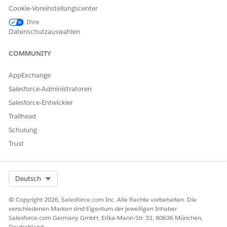
Cookie-Voreinstellungscenter
Ihre
Datenschutzauswahlen
Die Anpassung des Spendeneintragsrasters ist für
HINWEIS
COMMUNITY
erfahrene Salesforce-Administratoren, -Entwickler und -
Berater vorgesehen, wenn die Standardfunktionen für die
AppExchange
Anforderungen der Organisation nicht ausreichen.
Salesforce-Administratoren
Salesforce-Entwickler
Erste Schritte mit der Anpassung des
Spendeneintragsrasters in Nonprofit
Trailhead
Benutzerdefinierte Lightning Webkomponenten müssen
Schulung
bestimmte Anforderungen erfüllen, bevor sie vom Raster
Trust
für Spendeneinträge als Modalfenster für die
Nachbearbeitung, Spaltenmodalfenster oder
Spaltenkomponenten verwendet werden können.
Select Org
Deutsch
Benutzerdefinierte Lightning Webkomponenten im
Spendeneintragsraster für gemeinnützige Organisationen
© Copyright 2026, Salesforce.com Inc. Alle Rechte vorbehalten. Die
Machen Sie sich damit vertraut, wie benutzerdefinierte
verschiedenen Marken sind Eigentum der jeweiligen Inhaber.
Lightning Webkomponenten Daten aus und in das
Salesforce.com Germany GmbH, Erika-Mann-Str. 31, 80636 München,
Spendeneintragsraster verschieben.
Deutschland