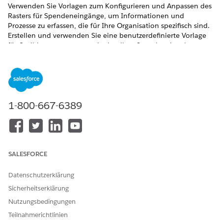
Verwenden Sie Vorlagen zum Konfigurieren und Anpassen des
Rasters für Spendeneingänge, um Informationen und
Prozesse zu erfassen, die für Ihre Organisation spezifisch sind.
Erstellen und verwenden Sie eine benutzerdefinierte Vorlage
für flexiblere, genauere und schnellere Spendeneingaben.
Konfigurieren Sie benutzerdefinierte Lightning
Webkomponenten für die drei im Raster für Spendeneinträge
verfügbaren Platzierungstypen. Integrieren Sie sich in
unabhängige Softwareanbieterpakete, die die
Zahlungsverarbeitung und andere Funktionen verarbeiten.
1-800-667-6389
ERFORDERLICHE EDITIONEN
ERFORDERLICHE EDITIONEN
Verfügbar in: Lightning Experience
SALESFORCE
Verfügbar in: Editionen
Enterprise
,
Performance
,
Unlimited
Datenschutzerklärung
und
Developer
mit Education Cloud
Sicherheitserklärung
Verfügbarkeit:
Enterprise
,
Unlimited
und
Developer
Edition
Nutzungsbedingungen
mit Nonprofit Cloud
Teilnahmerichtlinien