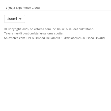
Lightning kokoonpano nonprofit-organisaatiossa
Tarjoaja
Experience Cloud
Määritä mukautettuja Lightning kolmelle lahjamerkkien
ruudukossa käytettävissä olevalle sijoitustyypille: käsittelyn
jälkeiset modaalit, sarakemodaalit ja sarakekomponentit.
Select Org
Suomi
© Copyright 2026, Salesforce.com Inc. Kaikki oikeudet pidätetään.
Tavaramerkit ovat omistajiensa omaisuutta.
Salesforce.com EMEA Limited, Keilaranta 1, 3rd floor 02150 Espoo Finland
RATKAISIKO TÄMÄ ARTIKKELI ONGELMASI?
Anna palautetta, jotta voimme kehittyä!
Kyllä
Ei