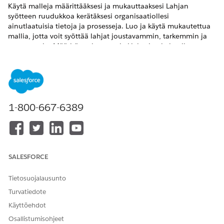
Käytä malleja määrittääksesi ja mukauttaaksesi Lahjan
syötteen ruudukkoa kerätäksesi organisaatiollesi
ainutlaatuisia tietoja ja prosesseja. Luo ja käytä mukautettua
mallia, jotta voit syöttää lahjat joustavammin, tarkemmin ja
nopeammin. Määritä mukautettuja Lightning kolmelle
lahjamerkkien ruudukossa käytettävissä olevalle
sijoitustyypille. Integroi itsenäisten ohjelmistotoimittajien
pakettien kanssa, jotka käsittelevät maksujen käsittelyä ja
muita ominaisuuksia.
VAADITUT VERSIOT
1-800-667-6389
VAADITUT VERSIOT
Käytettävissä: Lightning Experiencessa
SALESFORCE
Käytettävissä:
Enterprise Edition
-,
Performance Edition
-,
Unlimited Edition
- ja
Developer Edition
-versioissa, joissa
Tietosuojalausunto
on Education Cloud
Turvatiedote
Käytettävissä:
Enterprise
Edition-,
Unlimited
Edition- ja
Käyttöehdot
Developer
Edition -versioissa Nonprofit Cloudilla
Osallistumisohjeet