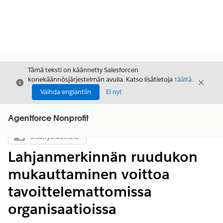
Tämä teksti on käännetty Salesforcen
konekäännösjärjestelmän avulla. Katso lisätietoja
täältä
.
Sulje
Sulje
Sulje
Vaihda englantiin
Ei nyt
Agentforce Nonprofit
Sisällysluettelo
Näytä sisällysluettelo
Lahjanmerkinnän ruudukon
mukauttaminen voittoa
tavoittelemattomissa
organisaatioissa