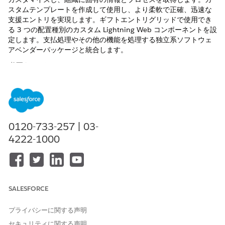
スタムテンプレートを作成して使用し、より柔軟で正確、迅速な
支援エントリを実現します。ギフトエントリグリッドで使用でき
る 3 つの配置種別のカスタム Lightning Web コンポーネントを設
定します。支払処理やその他の機能を処理する独立系ソフトウェ
アベンダーパッケージと統合します。
必要なエディション
必要なエディション
使用可能: Lightning Experience
0120-733-257 | 03-
使用可能なエディション: Education Cloud を含む
Enterprise
Edition、
Performance
Edition、
Unlimited
Edition、
4222-1000
Developer
Edition
使用可能なエディション:
Enterprise
Edition、
Unlimited
Edition、および
Developer
Edition (Nonprofit Cloud 付属)
SALESFORCE
プライバシーに関する声明
セキュリティに関する声明