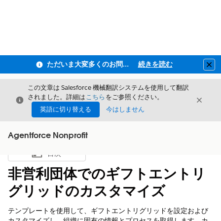
ただいま大変多くのお問い合わせをいただいており、ご連絡までにお時間を頂戴しております
続きを読む
Clo
この文章は Salesforce 機械翻訳システムを使用して翻訳
されました。詳細は
こちら
をご参照ください。
閉じる
閉じ
閉じる
英語に切り替える
今はしません
Agentforce Nonprofit
目次
目次を表示
非営利団体でのギフトエントリ
グリッドのカスタマイズ
テンプレートを使用して、ギフトエントリグリッドを設定および
カスタマイズし、組織に固有の情報とプロセスを取得します。カ