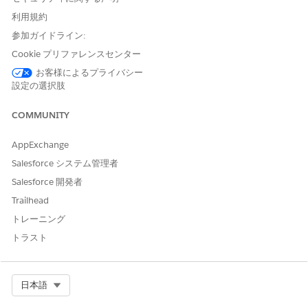
ギフトエントリグリッドのカスタマイズは、標準機能が組
メモ
利用規約
織のニーズに十分でない場合に、経験豊富な Salesforce システ
参加ガイドライン:
ム管理者、開発者、コンサルタントを対象としています。
Cookie プリファレンスセンター
お客様によるプライバシー
非営利団体でのギフトエントリグリッドのカスタマイズの使用
設定の選択肢
開始
カスタム Lightning Web コンポーネントをギフトエントリグ
COMMUNITY
リッドで後処理モーダル、列モーダル、または列コンポーネン
トとして使用するには、特定の要件を満たす必要があります。
AppExchange
Nonprofit の Gift Entry Grid のカスタム Lightning Web コン
Salesforce システム管理者
ポーネント
Salesforce 開発者
カスタムLightning Webコンポーネントがギフト エントリ グ
Trailhead
リッドとの間でデータを移動する方法について説明します。
トレーニング
非営利団体での Lightning Web コンポーネントの設定
トラスト
ギフトエントリグリッドで使用できる 3 つの配置種別 (後処理
モーダル、列モーダル、列コンポーネント) のカスタム
Lightning Web コンポーネントを設定します。
Select Org
日本語