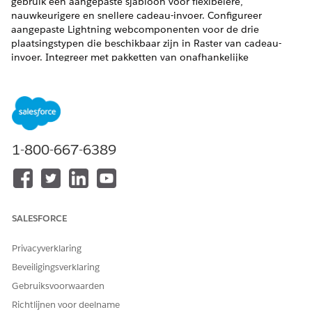
gebruik een aangepaste sjabloon voor flexibelere,
nauwkeurigere en snellere cadeau-invoer. Configureer
aangepaste Lightning webcomponenten voor de drie
plaatsingstypen die beschikbaar zijn in Raster van cadeau-
invoer. Integreer met pakketten van onafhankelijke
softwareleveranciers die betalingsverwerking en andere
functionaliteit afhandelen.
VEREISTE EDITIONS
VEREISTE EDITIONS
1-800-667-6389
Beschikbaar in: Lightning Experience
Beschikbaar in:
Enterprise
,
Performance
,
Unlimited
en
Developer
Editions met Education Cloud.
SALESFORCE
Beschikbaar in:
Enterprise
,
Unlimited
en
Developer
Edition
met Nonprofit Cloud
Privacyverklaring
Beveiligingsverklaring
Gebruiksvoorwaarden
Richtlijnen voor deelname