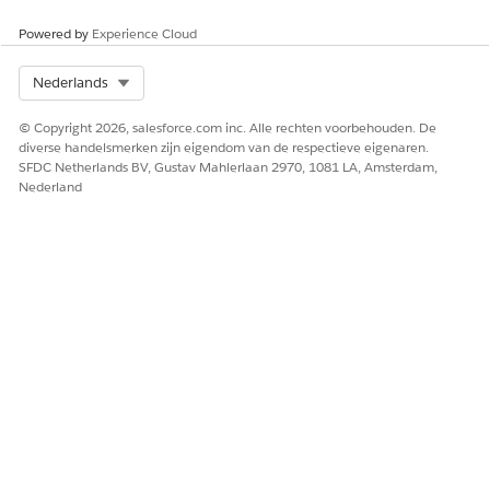
cadeau-invoer: naverwerkingsmodaliteiten,
kolommodaliteiten en kolomcomponenten.
Powered by
Experience Cloud
Select Org
Nederlands
© Copyright 2026, salesforce.com inc. Alle rechten voorbehouden. De
HEEFT DIT ARTIKEL UW PROBLEEM OPGELOST?
diverse handelsmerken zijn eigendom van de respectieve eigenaren.
Laat ons weten wat we kunnen doen om te verbeteren!
SFDC Netherlands BV, Gustav Mahlerlaan 2970, 1081 LA, Amsterdam,
Nederland
Ja
Nee