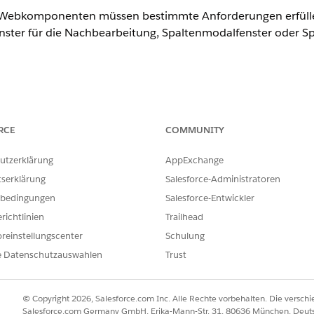
g Webkomponenten müssen bestimmte Anforderungen erfüllen
nster für die Nachbearbeitung, Spaltenmodalfenster oder
RCE
COMMUNITY
nce
prise
,
Performance
,
Unlimited
und
Developer
mit Educatio
utzerklärung
AppExchange
tserklärung
Salesforce-Administratoren
limited
und
Developer
Edition mit Nonprofit Cloud
bedingungen
Salesforce-Entwickler
ge unterstützt benutzerdefinierte Lightning Webkomponent
richtlinien
Trailhead
reinstellungscenter
Schulung
ng' für einzelne Spendeneinträge
e Datenschutzauswahlen
Trust
im Spaltentyp 'Komponente'
ng' im Spaltentyp 'Komponente'
© Copyright 2026, Salesforce.com Inc. Alle Rechte vorbehalten. Die versch
ugehörige
die folgenden Anforderungen erfüllt,
js-meta.xml
Salesforce.com Germany GmbH, Erika-Mann-Str. 31, 80636 München, Deut