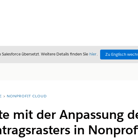
alesforce übersetzt. Weitere Details finden Sie
hier
.
Zu Englisch wech
E
NONPROFIT CLOUD
tte mit der Anpassung d
ragsrasters in Nonprof