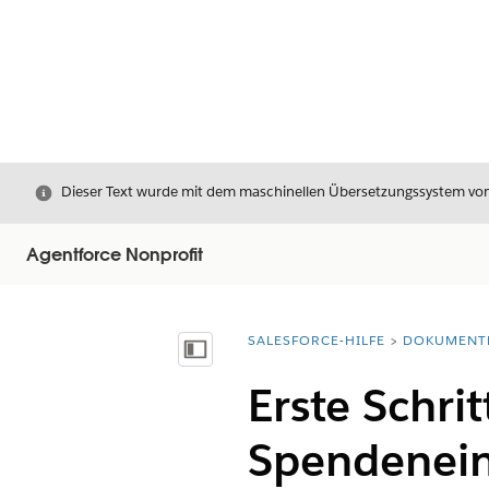
Schließen
Dieser Text wurde mit dem maschinellen Übersetzungssystem von S
Agentforce Nonprofit
SALESFORCE-HILFE
DOKUMENT
Sie befinden sich hier:
Inhalt anzeigen
Erste Schri
Spendeneint