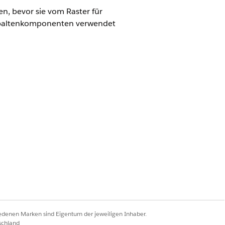
, bevor sie vom Raster für
 Spaltenkomponenten verwendet
n Cloud
en in den folgenden Bereichen:
iedenen Marken sind Eigentum der jeweiligen Inhaber.
 um eine Lightning-
schland