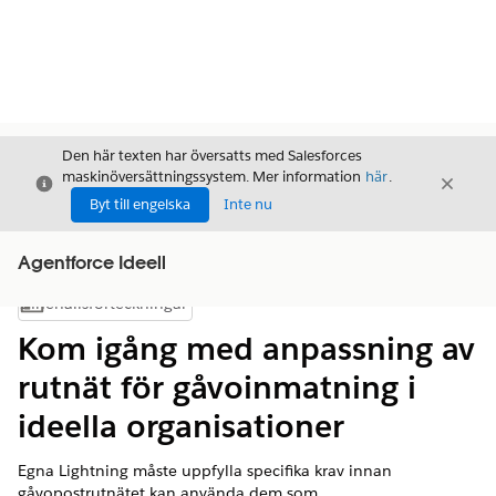
Den här texten har översatts med Salesforces
maskinöversättningssystem. Mer information
här
.
Stäng
Stäng
Stäng
Byt till engelska
Inte nu
Agentforce Ideell
Innehållsförteckningar
Visa innehållsförteckning
Kom igång med anpassning av
rutnät för gåvoinmatning i
ideella organisationer
Egna Lightning måste uppfylla specifika krav innan
gåvopostrutnätet kan använda dem som