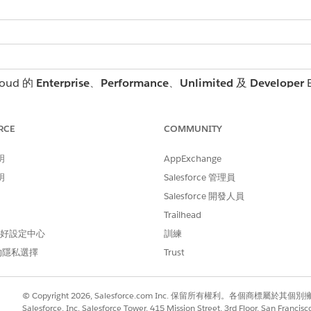
oud 的
Enterprise
、
Performance
、
Unlimited
及
Developer
E
oud 的
Enterprise
、
Unlimited
及
Developer
Edition
RCE
COMMUNITY
 Lightning Web 元件:
明
AppExchange
應
明
Salesforce 管理員
示」元件
Salesforce 開發人員
輯」元件
Trailhead
 元件可在禮物項目網格中使用,請確定其
檔案符合下列需
js-meta.xml
 偏好設定中心
訓練
的隱私選擇
Trust
檔案的指南:
.xml
© Copyright 2026, Salesforce.com Inc. 保留所有權利。各個商標屬於其個
Salesforce, Inc. Salesforce Tower, 415 Mission Street, 3rd Floor, San Francis