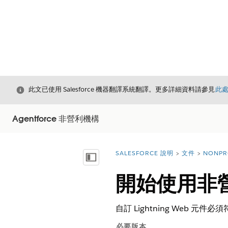
結束
此文已使用 Salesforce 機器翻譯系統翻譯。更多詳細資料請參見
此
Agentforce 非營利機構
SALESFORCE 說明
文件
NONPR
您位於此處：
顯示目錄
開始使用非
自訂 Lightning Web
必要版本