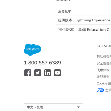
所需版本
提供版本：Lightning Experience
提供版本：具備 Education Cl
提供版本：具備 Nonprofit Cl
SALESFO
「禮物項目網格」支援下列區域中的自訂
隱私權聲
單一禮物項目的後續處理強制回
1-800-667-6389
資料欄強制回應
安全性聲
「元件」欄類型上的「儲存格顯
使用條款
「元件」欄類型上的「儲存格編
參與原則
若要讓 Lightning Web
Cookie
您
將
設為
。
<isExposed>
true
沒有已設定的元件。
使用此範例作為設定
js-meta
Select Org
中文（繁體）