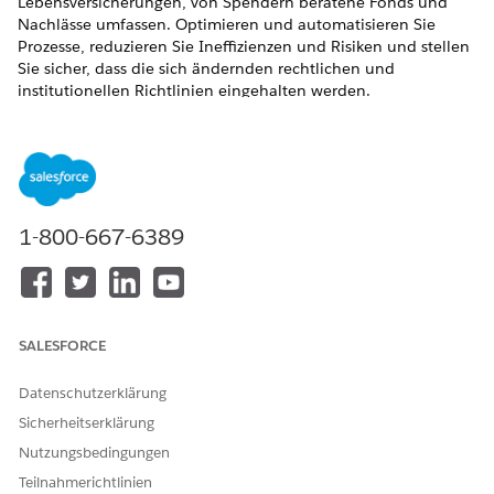
Lebensversicherungen, von Spendern beratene Fonds und
Nachlässe umfassen. Optimieren und automatisieren Sie
Prozesse, reduzieren Sie Ineffizienzen und Risiken und stellen
Sie sicher, dass die sich ändernden rechtlichen und
institutionellen Richtlinien eingehalten werden.
ERFORDERLICHE EDITIONEN
ERFORDERLICHE EDITIONEN
Verfügbar in: Lightning Experience
1-800-667-6389
Verfügbar in: Editionen
Enterprise
,
Performance
,
Unlimited
und
Developer
mit Education Cloud
Verfügbarkeit:
Enterprise
,
Unlimited
und
Developer
Edition
mit Nonprofit Cloud
SALESFORCE
Mit der Anwendung "Spendenplanung" können Institutionen
Datenschutzerklärung
zukünftige Spendenwerte genau projizieren, langfristige
Finanzplanungen vornehmen und Strategien für die
Sicherheitserklärung
lebenslange Verwaltung entwickeln. Ihre Einrichtung kann die
Nutzungsbedingungen
Spenderbeziehungen durch eine transparente Planung,
Teilnahmerichtlinien
personalisiertes Engagement und eine Verantwortung stärken,