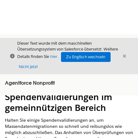
Dieser Text wurde mit dem maschinellen
Übersetzungssystem von Salesforce übersetzt. Weitere
Schließen
Schli
Details finden Sie
hier
.
Zu Englisch wechseln
Schließ
Nicht jetzt
Agentforce Nonprofit
Inhalt
Inhalt anzeigen
Spendenvalidierungen im
gemeinnützigen Bereich
Halten Sie einige Spendenvalidierungen an, um
Massendatenmigrationen so schnell und reibungslos wie
möglich abzuschließen. Das Anhalten von Überprüfungen von