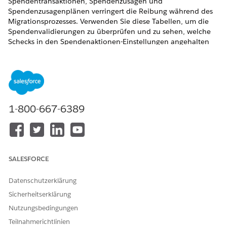
Spendentransaktionen, Spendenzusagen und
Spendenzusagenplänen verringert die Reibung während des
Migrationsprozesses. Verwenden Sie diese Tabellen, um die
Spendenvalidierungen zu überprüfen und zu sehen, welche
Schecks in den Spendenaktionen-Einstellungen angehalten
werden können.
ERFORDERLICHE EDITIONEN
ERFORDERLICHE EDITIONEN
1-800-667-6389
Verfügbar in: Lightning Experience
Verfügbar in: Editionen
Enterprise
,
Performance
,
Unlimited
und
Developer
mit Education Cloud
Verfügbarkeit:
Enterprise
,
Unlimited
und
Developer
Edition
SALESFORCE
mit Nonprofit Cloud
Datenschutzerklärung
ERFORDERLICHE
Sicherheitserklärung
BENUTZERBERECHTIGUNGE
N
Nutzungsbedingungen
Teilnahmerichtlinien
Konfigurieren von
Fundraising_Admin-