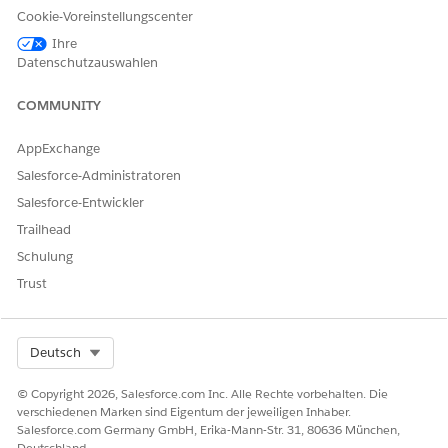
Spendenaktionen:
Berechtigungssatzgruppe
Cookie-Voreinstellungscenter
Ihre
Sie können Spendenvalidierungen für Datenmigrationen in
Datenschutzauswahlen
den Spendenaktionseinstellungen anhalten. Verwenden Sie
die
Fundraising Business Process API
, um
COMMUNITY
Spendenvalidierungen auf Nutzlastbasis nach Nutzlast
anzuhalten.
AppExchange
Spendentransaktionsvalidierungen
Salesforce-Administratoren
Salesforce-Entwickler
VALIDIERUNG
BESCHREIBUNG
KANN
Trailhead
ANGEHALTEN
WERDEN?
Schulung
Trust
Bestätigt, dass der
Nein
Ursprünglicher
ursprüngliche
positiver Betrag
Betrag der
Spendentransakti
Select Org
Deutsch
on größer oder
gleich null ist.
© Copyright 2026, Salesforce.com Inc. Alle Rechte vorbehalten. Die
Ursprünglichen
Schränkt
verschiedenen Marken sind Eigentum der jeweiligen Inhaber.
Ja.
Betrag
Aktualisierungen
Salesforce.com Germany GmbH, Erika-Mann-Str. 31, 80636 München,
Wenn
aktualisieren
am Feld
Deutschland