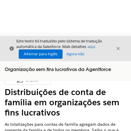
Este texto foi traduzido pelo sistema de tradução
automática da Salesforce. Mais detalhes
aqui
.
Fechar
Fecha
Fechar
Alternar para inglês
Agora não
Organização sem fins lucrativos da Agentforce
Índice
Mostrar índice
Distribuições de conta de
família em organizações sem
fins lucrativos
As totalizações para contas de família agregam dados de
presente da família e de todos os membros. Saiba o que é