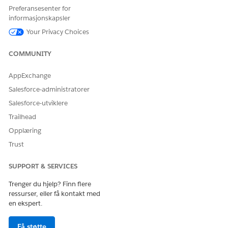
datastrømmene har hentet inn data.
Preferansesenter for
informasjonskapsler
SE OGSÅ:
Your Privacy Choices
Innbygde Fundraising Intelligence-kontrollpaneler
Fundraising Intelligence-kontrollpaneler
COMMUNITY
Tidsplan for datastrøm i
Data 360
AppExchange
Salesforce-administratorer
HJALP DENNE ARTIKKELEN MED Å LØSE PROBLEMET DITT?
Salesforce-utviklere
La oss få vite det slik at vi kan forbedre!
Trailhead
Opplæring
Ja
Nei
Trust
SUPPORT & SERVICES
Trenger du hjelp? Finn flere
ressurser, eller få kontakt med
en ekspert.
Få støtte