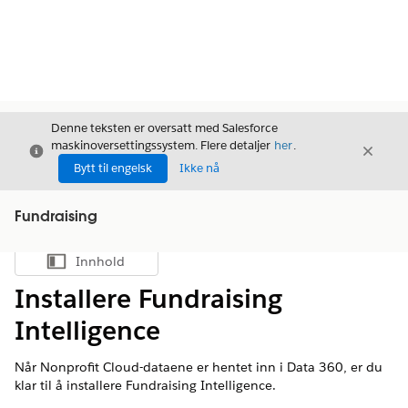
Denne teksten er oversatt med Salesforce
maskinoversettingssystem. Flere detaljer
her
.
Avslutt
Avslut
Avslutt
Bytt til engelsk
Ikke nå
Fundraising
Innhold
Vis innholdsfortegnelse
Installere Fundraising
Intelligence
Når Nonprofit Cloud-dataene er hentet inn i
Data 360
, er du
klar til å installere Fundraising Intelligence.