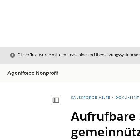
Schließen
Dieser Text wurde mit dem maschinellen Übersetzungssystem von S
Agentforce Nonprofit
SALESFORCE-HILFE
DOKUMENT
Sie befinden sich hier:
Inhalt anzeigen
Aufrufbare
gemeinnütz