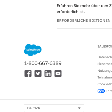
Erfahren Sie mehr über den Z
erforderlich ist.
ERFORDERLICHE EDITIONEN
ERFORDERLICHE EDITIONEN
Verfügbar in: Lightning Experie
SALESFO
Verfügbar in: Editionen
Enter
Datensch
Verfügbarkeit:
Enterprise
,
Un
1-800-667-6389
Sicherhei
Nutzungs
Spendenzusage schließen
Teilnahme
OBJEKT
Cookie-Vo
Spendenzusage
Ihr
Spendentransaktion
Select Org
Deutsch
Spenden-Standardzuweisungen fü