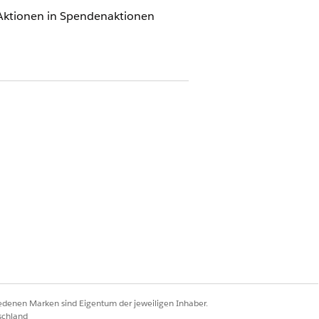
 Aktionen in Spendenaktionen
n Cloud
AKTUALISIEREN
Ja
Ja
iedenen Marken sind Eigentum der jeweiligen Inhaber.
schland