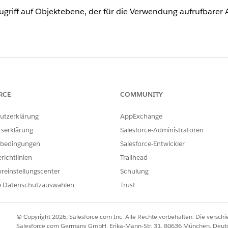
ugriff auf Objektebene, der für die Verwendung aufrufbarer
nce
RCE
COMMUNITY
prise
,
Performance
,
Unlimited
und
Developer
mit Educatio
utzerklärung
AppExchange
limited
und
Developer
Edition mit Nonprofit Cloud
tserklärung
Salesforce-Administratoren
bedingungen
Salesforce-Entwickler
richtlinien
Trailhead
LESEN
ERSTELLEN
reinstellungscenter
Schulung
Ja
Nein
e Datenschutzauswahlen
Trust
Ja
Nein
© Copyright 2026, Salesforce.com Inc. Alle Rechte vorbehalten. Die versch
r einen Spendeneintrag erstellen und verwalten
Salesforce.com Germany GmbH, Erika-Mann-Str. 31, 80636 München, Deut