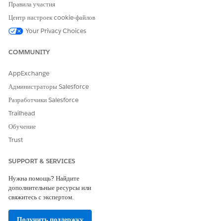
Правила участия
Центр настроек cookie-файлов
Your Privacy Choices
COMMUNITY
AppExchange
Администраторы Salesforce
Разработчики Salesforce
Trailhead
Обучение
Trust
SUPPORT & SERVICES
Выберите период времени (1) для просмотра ключевых
показателей и аналитики.
Нужна помощь? Найдите
дополнительные ресурсы или
Просмотрите ключевые показатели (2) за выбранный период,
свяжитесь с экспертом.
чтобы получить важные данные об эффективности усилий по
сбору средств и определить доноров, которые могут внести
Получить поддержку
ценные взносы.