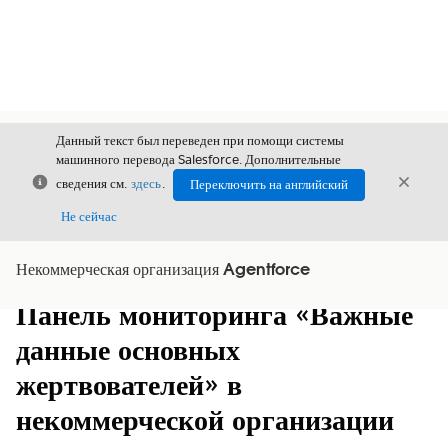
Данный текст был переведен при помощи системы
машинного перевода Salesforce. Дополнительные
Закрыть
Закры
сведения см.
здесь
.
Переключить на английский
Закрыт
Не сейчас
Некоммерческая организация Agentforce
Содержание
Показать содержание
Панель мониторинга «Важные
данные основных
жертвователей» в
некоммерческой организации