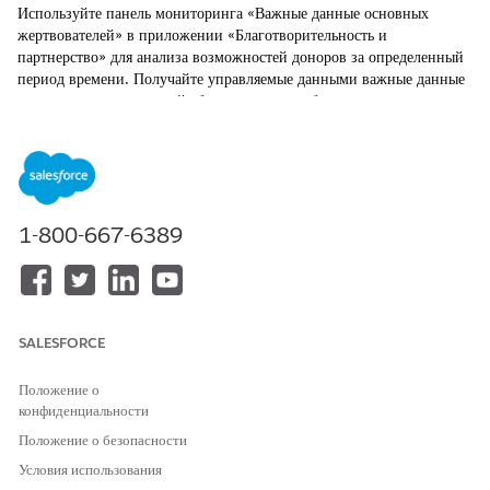
Используйте панель мониторинга «Важные данные основных
жертвователей» в приложении «Благотворительность и
партнерство» для анализа возможностей доноров за определенный
период времени. Получайте управляемые данными важные данные
из ключевых показателей сбора средств, чтобы легко
идентифицировать ценных доноров и расставить приоритеты
действий занятости.
ТРЕБУЕМЫЕ ВЫПУСКИ
Доступно в: Lightning Experience
1-800-667-6389
Доступно в версиях: Nonprofit Cloud или Nonprofit Cloud
для предоставления грантов в выпусках
Enterprise
и
Unlimited
SALESFORCE
Положение о
конфиденциальности
Положение о безопасности
Условия использования