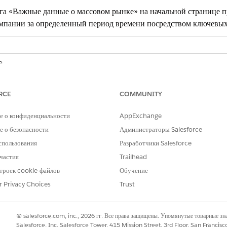
га «Важные данные о массовом рынке» на начальной странице п
мпании за определенный период времени посредством ключевых 
e
loud или Nonprofit Cloud для предоставления грантов в выпусках
Enter
RCE
COMMUNITY
е о конфиденциальности
AppExchange
 о безопасности
Администраторы Salesforce
спользования
Разработчики Salesforce
частия
Trailhead
троек cookie-файлов
Обучение
r Privacy Choices
Trust
© salesforce.com, inc., 2026 гг. Все права защищены. Упомянутые товарные з
Salesforce, Inc. Salesforce Tower, 415 Mission Street, 3rd Floor, San Francis