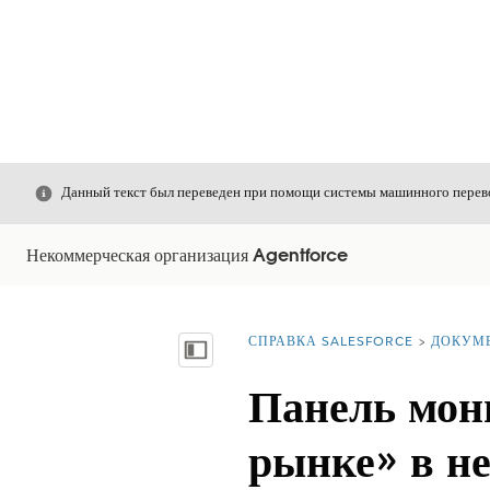
Закрыть
Данный текст был переведен при помощи системы машинного перево
Некоммерческая организация Agentforce
СПРАВКА SALESFORCE
ДОКУМ
Вы находитесь здесь:
Показать содержание
Панель мон
рынке» в н