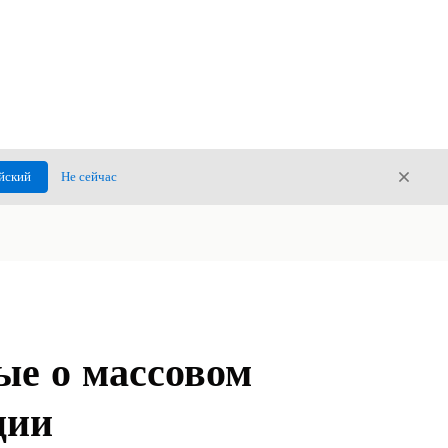
Закры
йский
Не сейчас
Закрыт
ые о массовом
ции