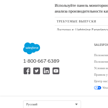
Используйте панель мониторин
анализа производительности ка
ТРЕБУЕМЫЕ ВЫПУСКИ
Доступно в: Lightning Experienc
Доступно в версиях: Nonprofit C
SALESFO
Положени
1-800-667-6389
Положение
Условия и
Правила у
Центр нас
You
Select Org
Русский