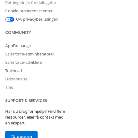
Retningslinjer for deltagelse
Rul for at sætte gavevalideringer på pause.
Cookie-præferencecenter
Hvis du vil sætte gavevalueringer på pause under
massemigrering af data, skal du aktivere enhver af disse
Uw privacybeslissingen
indstillinger efter behov.
Sæt valideringer af gavetransaktioner på pause
COMMUNITY
Valideringer af gaveengagement på pause
Valideringer af tidsplan for gaveengagement - pause
AppExchange
Inaktiver disse indstillinger, når din migrering er fuldført.
Salesforce-administratorer
Salesforce-udviklere
Trailhead
Uddannelse
LØSTE DENNE ARTIKEL DIT PROBLEM?
Giv os besked, så vi kan forbedre os!
Tillid
Ja
Nej
SUPPORT & SERVICES
Har du brug for hjælp? Find flere
ressourcer, eller få kontakt med
en ekspert.
Få support