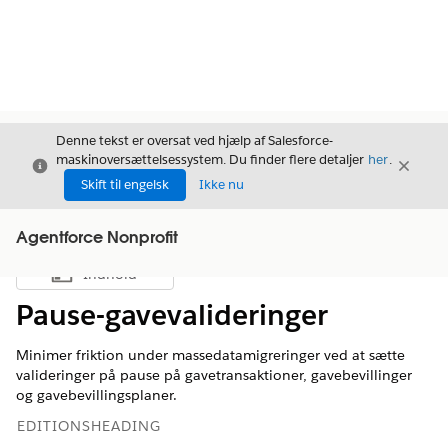
Denne tekst er oversat ved hjælp af Salesforce-
maskinoversættelsessystem. Du finder flere detaljer
her
.
Luk
Luk
Luk
Skift til engelsk
Ikke nu
Agentforce Nonprofit
Indhold
Vis indholdsfortegnelse
Pause-gavevalideringer
Minimer friktion under massedatamigreringer ved at sætte
valideringer på pause på gavetransaktioner, gavebevillinger
og gavebevillingsplaner.
EDITIONSHEADING