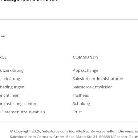
nce
prise
,
Performance
,
Unlimited
und
Developer
mit Educatio
RCE
COMMUNITY
limited
und
Developer
Edition mit Nonprofit Cloud
utzerklärung
AppExchange
RECHTIGUNGEN
tserklärung
Salesforce-Administratoren
onen:
Fundraising_Admin-Berec
bedingungen
Salesforce-Entwickler
richtlinien
Trailhead
dierungen nur während des Imports oder der Migration von 
reinstellungscenter
Schulung
ät die Einstellungen zum Anhalten der Spendenvalidierung v
e Datenschutzauswahlen
Trust
h "
" und wählen Sie
Spendenaktionseinstellungen
Spendenaktion
on Spendenvalidierungen".
ne dieser Einstellungen, um die Spendenvalidierungen während der
© Copyright 2026, Salesforce.com Inc. Alle Rechte vorbehalten. Die versch
nsaktionsvalidierungen
Salesforce.com Germany GmbH, Erika-Mann-Str. 31, 80636 München, Deut