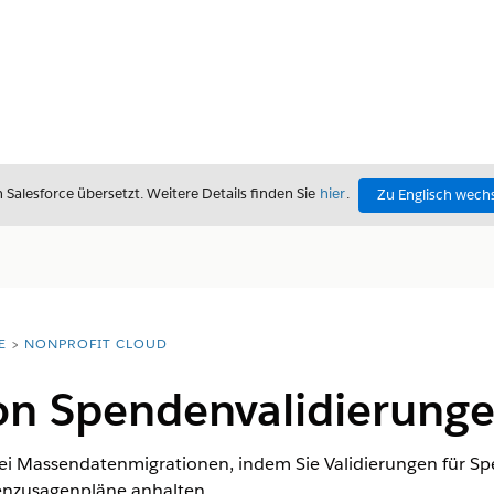
alesforce übersetzt. Weitere Details finden Sie
hier
.
Zu Englisch wech
E
NONPROFIT CLOUD
on Spendenvalidierung
ei Massendatenmigrationen, indem Sie Validierungen für S
nzusagenpläne anhalten.