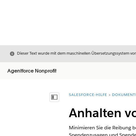
Schließen
Dieser Text wurde mit dem maschinellen Übersetzungssystem von S
Agentforce Nonprofit
SALESFORCE-HILFE
DOKUMENT
Sie befinden sich hier:
Inhalt anzeigen
Anhalten v
Minimieren Sie die Reibung b
Spendenzusagen und Spende