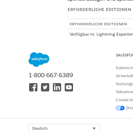
ERFORDERLICHE EDITIONEN
ERFORDERLICHE EDITIONEN
Verfügbar in: Lightning Experie
Verfügbar in: Editionen
Enter
SALESFO
Verfügbarkeit:
Enterprise
,
Un
Datensch
ERFORDERLICHE BENUTZERBE
1-800-667-6389
Sicherhei
Konfigurieren von Spendenakti
Nutzungs
Teilnahme
Halten Sie diese Spendenvali
Cookie-Vo
zum Erhalt der Datenintegrit
Ihr
Suchen Sie unter "Setup" nac
Blättern Sie zu "Pausieren v
Aktivieren Sie bei Bedarf ei
Select Org
Deutsch
Anhalten von Spendentra