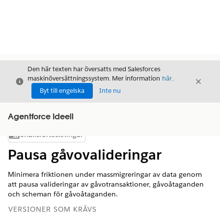
Den här texten har översatts med Salesforces
maskinöversättningssystem. Mer information
här
.
Stäng
Stäng
Stäng
Byt till engelska
Inte nu
Agentforce Ideell
Innehållsförteckningar
Visa innehållsförteckning
Pausa gåvovalideringar
Minimera friktionen under massmigreringar av data genom
att pausa valideringar av gåvotransaktioner, gåvoåtaganden
och scheman för gåvoåtaganden.
VERSIONER SOM KRÄVS