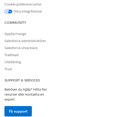
Cookie-preferenscenter
För att pausa gåvovalideringar under massmigreringar av
data, slå på någon av dessa inställningar efter behov.
Dina integritetsval
Pausa valideringar av gåvotransaktioner
Pausa valideringar av gåvoåtaganden
COMMUNITY
Valideringar av schema för åtagande för pausgåva
AppExchange
Stäng av dessa inställningar när migreringen är klar.
Salesforce-administratörer
Salesforce-utvecklare
Trailhead
LÖSTE DENNA ARTIKEL DITT PROBLEM?
Utbildning
Berätta för oss vad vi kan förbättra!
Trust
Ja
Nej
SUPPORT & SERVICES
Behöver du hjälp? Hitta fler
resurser eller kontakta en
expert.
Få support