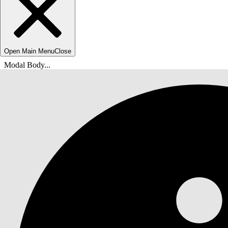
Open Main Menu
Close
Modal Body...
Sie befinden sich hier:
Salesforce-Hilfe
Dokumente
Nonprofit Cloud