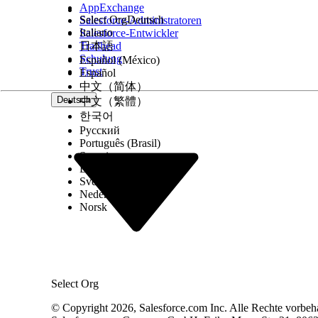
Erstellen und verwalten Sie Spenderaccounts. Füg
AppExchange
Select Org
Deutsch
Salesforce-Administratoren
einem Spender eine E-Mail.
Italiano
Salesforce-Entwickler
Trailhead
日本語
Kontaktprofile
Schulung
Español (México)
Trust
Español
Erstellen und verwalten Sie Kontaktprofile. Über
中文（简体）
Deutsch
中文（繁體）
Geburtsort und ob es sich bei dem Kontakt um ei
한국어
Русский
Philanthropische Forschungsprofile der beteiligt
Português (Brasil)
Suomi
Erstellen und verwalten Sie Profile für die philant
Dansk
den Forscher, der dem Profil zugewiesen ist, und wa
Svenska
Nederlands
einschließlich der Anzahl der bisher erfassten Art
Norsk
Vermögenswachstumsrate. Überprüfen Sie Vermö
Philanthropische Indikatoren der Partei
Erstellen und verwalten Sie philanthropische Indi
Select Org
geschätzten Wert und die Quelle des Indikators.
© Copyright 2026, Salesforce.com Inc. Alle Rechte vorbeh