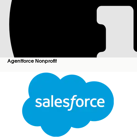
Lightning App für 
Mit der Lightning-Anwendung für philanthropische
Forschungen zentral verwalten.
Verfügbar in: Lightning Experience
Agentforce Nonprofit
Verfügbar in: Editionen
Enterprise
,
Performance
,
Verfügbarkeit:
Enterprise
,
Unlimited
und
Develop
Philanthropische Forschung ist die Grundlage für
Motivationen, Werte, Kapazitäten und Netzwerke 
Die Lightning-Anwendung "Philanthropic Research"
Kundenvorgänge zu verwalten, Rohindikatoren zu 
von Spendern auf einen Blick zu untersuchen. Ers
zu erhalten. Die Anwendung enthält die folgenden