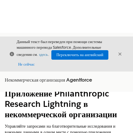
Данный текст был переведен при помощи системы
машинного перевода Salesforce. Дополнительные
Закрыть
Закры
сведения см.
здесь
.
Переключить на английский
Закрыт
Не сейчас
Некоммерческая организация Agentforce
Содержание
Показать содержание
Приложение Philanthropic
Research Lightning в
некоммерческой организации
Управляйте запросами на благотворительные исследования и
важными данными в одном месте с помощью приложения