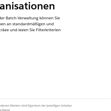
anisationen
 der Batch-Verwaltung können Sie
lumen an standardmäßigen und
äge und legen Sie Filterkriterien
 den Status von Batchaufträgen und
n Cloud
iedenen Marken sind Eigentum der jeweiligen Inhaber.
schland