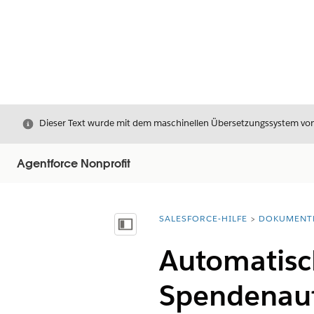
Schließen
Dieser Text wurde mit dem maschinellen Übersetzungssystem von S
Agentforce Nonprofit
SALESFORCE-HILFE
DOKUMENT
Sie befinden sich hier:
Inhalt anzeigen
Automatisc
Spendenauf