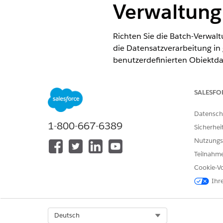
Verwaltung
Richten Sie die Batch-Verwalt
die Datensatzverarbeitung in
benutzerdefinierten Objektdat
fest, um Datensätze für die 
ihrer Komponenten nach der
SALESFO
ERFORDERLICHE EDITIONEN
Datensch
1-800-667-6389
ERFORDERLICHE EDITIONEN
Sicherhei
Nutzungs
Verfügbar in: Lightning Experie
Teilnahme
Verfügbar in: Editionen
Enter
Cookie-Vo
Verfügbarkeit:
Enterprise
,
Un
Ihr
ERFORDERLICHE BENUTZERBE
Select Org
Deutsch
Einrichten der Batch-Verwaltung