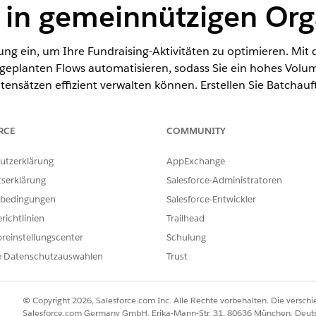
 in gemeinnützigen Org
ung ein, um Ihre Fundraising-Aktivitäten zu optimieren. Mit
 geplanten Flows automatisieren, sodass Sie ein hohes Vo
ensätzen effizient verwalten können. Erstellen Sie Batchauftr
Verarbeitung auszuwählen. Verfolgen Sie den Fortschritt und
 Ausführung.
RCE
COMMUNITY
utzerklärung
AppExchange
tserklärung
Salesforce-Administratoren
bedingungen
Salesforce-Entwickler
nce
richtlinien
Trailhead
prise
,
Performance
,
Unlimited
und
Developer
mit Educatio
reinstellungscenter
Schulung
limited
und
Developer
Edition mit Nonprofit Cloud
e Datenschutzauswahlen
Trust
RECHTIGUNGEN
© Copyright 2026, Salesforce.com Inc. Alle Rechte vorbehalten. Die versch
Salesforce.com Germany GmbH, Erika-Mann-Str. 31, 80636 München, Deut
: