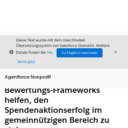
Dieser Text wurde mit dem maschinellen
Übersetzungssystem von Salesforce übersetzt. Weitere
Schließen
Schli
Details finden Sie
hier
.
Zu Englisch wechseln
Schließ
Nicht jetzt
Agentforce Nonprofit
Inhalt
Inhalt anzeigen
Bewertungs-Frameworks
helfen, den
Spendenaktionserfolg im
gemeinnützigen Bereich zu