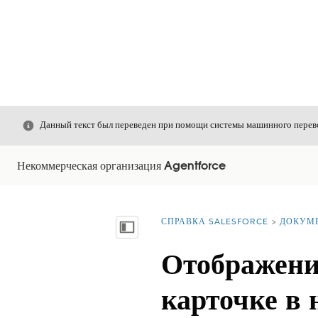
Закрыть
Данный текст был переведен при помощи системы машинного перево
Некоммерческая организация Agentforce
СПРАВКА SALESFORCE
ДОКУМ
Вы находитесь здесь:
Показать содержание
Отображение
карточке в