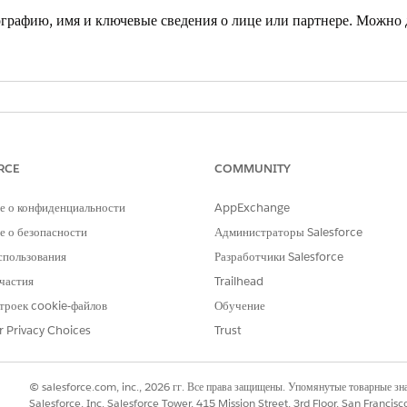
графию, имя и ключевые сведения о лице или партнере. Можно 
e
ise
,
Performance
,
Unlimited
и
Developer
с Education Cloud
RCE
COMMUNITY
nterprise
Edition,
Unlimited
Edition и
Developer
Edition с N
е о конфиденциальности
AppExchange
 о безопасности
Администраторы Salesforce
ОЛЬЗОВАТЕЛЯ
спользования
Разработчики Salesforce
Группа наборов полномоч
частия
Trailhead
троек cookie-файлов
Обучение
ле «Быстрый поиск» меню «Настройка» и выберите пункт
Конструктор 
r Privacy Choices
Trust
местить карточку сводки, щелкните
Редактировать
.
щите компонент
Карточка сводки
в нужною область на странице.
е введите имя для данной сводки, которое заменит имя записи.
© salesforce.com, inc., 2026 гг. Все права защищены. Упомянутые товарные з
стите нужные поля для добавления в список выбранных в карточке сводки
Salesforce, Inc. Salesforce Tower, 415 Mission Street, 3rd Floor, San Francis