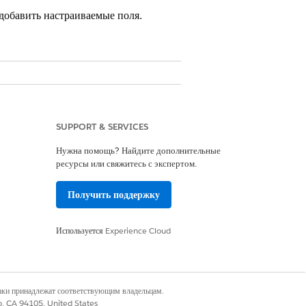
добавить настраиваемые поля.
SUPPORT & SERVICES
onprofit Cloud
Нужна помощь? Найдите дополнительные
ресурсы или свяжитесь с экспертом.
Получить поддержку
ий Fundraising_Admin
Используется
Experience Cloud
приложений Lightning
.
наки принадлежат соответствующим владельцам.
.
co, CA 94105, United States