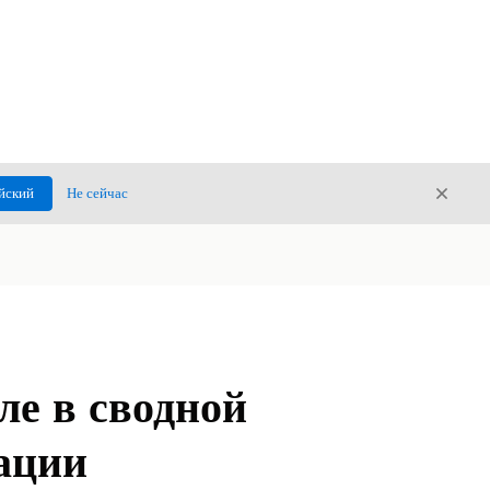
Закры
йский
Не сейчас
Закрыт
ле в сводной
ации