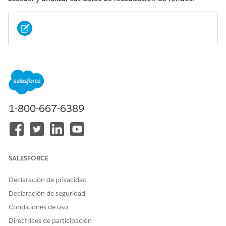
Antes de configurar
Data 360
, asegúrese de lo
NOTA
siguiente:
El usuario actual es administrador del sistema
La recaudación de fondos está activada en su
organización de Salesforce
1-800-667-6389
El usuario tiene acceso al Arquitecto
de Data 360
Amplíe
Configurar requisitos previos
de Data Cloud.
Lea y acepte la renuncia de responsabilidad sobre las
diferentes protecciones de privacidad y seguridad
SALESFORCE
seguidas por los servicios de Tableau Next.
Para activar
Data 360
, haga clic en
Configurar
, asegúrese
Declaración de privacidad
de que “Paquete SSOT” está establecido como “Instalar” y
Declaración de seguridad
luego haga clic en
Primeros pasos
.
Condiciones de uso
Su organización actual se conecta automáticamente a
Data 360
.
Directrices de participación