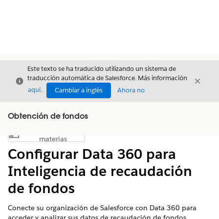
Este texto se ha traducido utilizando un sistema de
traducción automática de Salesforce. Más información
Cerrar
Cerrar
Cerrar
aquí
.
Cambiar a inglés
Ahora no
Obtención de fondos
Índice de
Mostrar índice de materias
materias
Configurar Data 360 para
Inteligencia de recaudación
de fondos
Conecte su organización de Salesforce con
Data 360
para
acceder y analizar sus datos de recaudación de fondos.