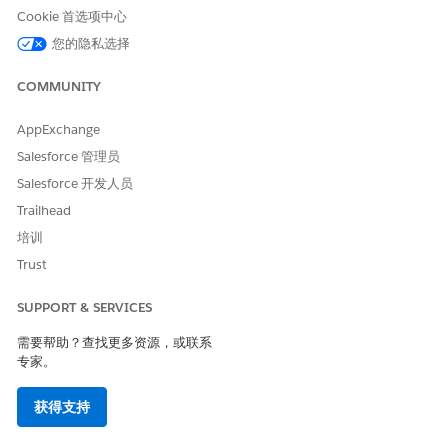
访问权限，并将资金募集用户权限集分配给集成用户。此访问权
Cookie 首选项中心
限不符合创建、读取、更新、删除 (CRUD)。有权访问资金募集
您的隐私选择
智能的用户能够看到仪表板上的所有度量，包括来自他们没有读
取权限的对象或字段的度量。
COMMUNITY
要创建资金募集数据流，请单击
创建数据流
。
将打开数据流页面。
AppExchange
创建数据流。
Salesforce 管理员
在“数据流”选项卡中，单击
新建
。
选择
Salesforce CRM
，并单击
下一步
。
Salesforce 开发人员
确保选择了数据捆绑包。
Trailhead
在标准数据捆绑包中，单击
筹资数据捆绑包
，然后单击
下一
培训
步
。
Trust
默认情况下，选择所有资金募集数据包对象。
单击
下一步
。
确保选择要安装资金募集智能的数据空间，然后单击
下一
SUPPORT & SERVICES
步
。
需要帮助？查找更多资源，或联系
在数据流捆绑包配置详细信息页面上，单击
部署
。
专家。
数据流会显示在数据流选项卡中。
要确保所有数据流都接收了数据，在每个数据流页面上，单击
立
获得支持
即刷新
。
确保每个数据流显示上次运行状态的成功确认。数据流首次运行