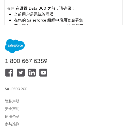
在设置
Data 360
之前，请确保：
备注
当前用户是系统管理员
在您的 Salesforce 组织中启用资金募集
用户拥有
Data 360
Architect 访问权限
展开
设置 Data Cloud 先决条件
。
阅读并接受有关 Tableau Next 服务遵循的不同隐私和安全保护
的免责声明。
要启用
Data 360
，单击
配置
，确保“SSOT 软件包”设置为“安
1-800-667-6389
装”，然后单击
开始使用
。
您当前的组织会自动连接到
Data 360
。
要将不同组织连接到
Data 360
，请在连接到
Data 360
步骤中
单击
连接
。
SALESFORCE
将打开
Data 360
Salesforce CRM 配置页面，您可以在其中连
接其他组织。
如果您之前配置了没有单一真相源 (SSOT) 软件包的
Data
隐私声明
360
，请在安装单一真相源软件包步骤中单击
安装
。
安全声明
要为
Data 360
用户提供对资金募集智能的访问权限，请单击
配
使用条款
置 Data Cloud 访问权限
。
参与准则
此操作授予
Data 360
用户对资金募集对象和字段的读取和查看